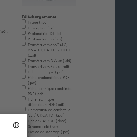
Téléchargements
Image (.jpg)
Description (.txt)
LM6),
Photométrie LDT (.ldt)
Photométrie IES (.ies)
Transfert vers ecoCALC,
VIVALDI, DALEC or HILITE
(.zpf)
Transfert vers DIAlux (.uld)
Transfert vers Relux (.rolf)
Fiche technique (.pdf)
Fiche photométrique PDF
(.pdf)
Fiche technique combinée
PDF (.pdf)
Fiche technique
disjoncteurs PDF (.pdf)
Déclaration de conformité
CE / UKCA PDF (.pdf)
Fichier CAO 3D (.dwg)
Schéma coté (.wmf)
Notice de montage (.pdf)