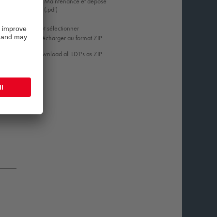
Maintenance et dépose
(.pdf)
Tout sélectionner
Télécharger au format ZIP
Download all LDT's as ZIP