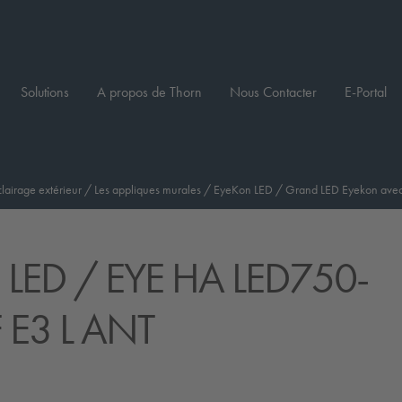
Solutions
A propos de Thorn
Nous Contacter
E-Portal
clairage extérieur
/
Les appliques murales
/
EyeKon LED
/
Grand LED Eyekon avec v
 LED
/ EYE HA LED750-
 E3 L ANT