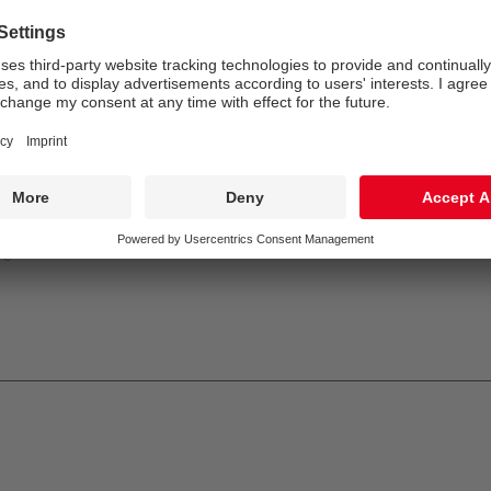
Convertisseur 2:
1 x 89899858 EM powerLED 1 W BASIC
Température de couleur*:
4000 Kelvin
Tolérance de la couleur (MacAdam intial):
3
Durée de vie utile médiane*:
L90 50000 h à 25 °C
Puissance du luminaire*:
11 W
Puissance de charge:
4 W
Gestion d’éclairage:
FO
EN
GLedNr
850°
IK10
IP65
LLedNr
5015