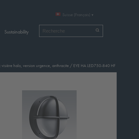
Suisse (Français)
Chercher par
Sustainability
isière halo, version urgence, anthracite
/
EYE HA LED750-840 HF