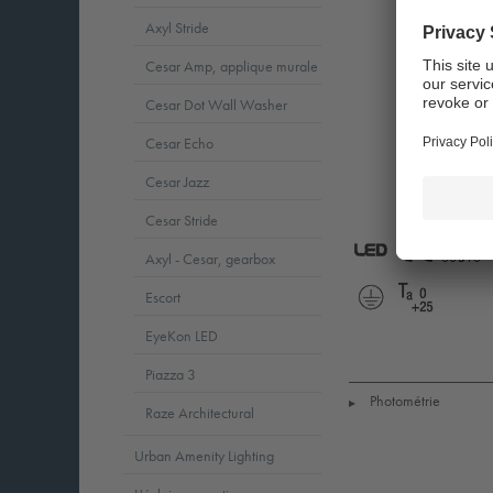
Axyl Stride
Cesar Amp, applique murale
Cesar Dot Wall Washer
Cesar Echo
Cesar Jazz
Cesar Stride
Axyl - Cesar, gearbox
LED
CE
5
Escort
Protection
Ta
EyeKon LED
Class
=
1
0
Piazza 3
to
+25
Photométrie
▶
Raze Architectural
Urban Amenity Lighting