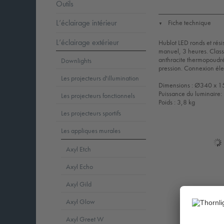
Outils
L’éclairage intérieur
Fiche technique
▼
L’éclairage extérieur
Hublot LED ronds et rési
manuel, 3 heures. Classe
anthracite thermopoudré
Downlights
pression. Connexion éle
Les projecteurs d'illumination
Dimensions : Ø340 x 
Puissance du luminaire
Les projecteurs fonctionnels
Poids : 3,8 kg
Les projecteurs sportifs
Les appliques murales
Axyl Etch
Axyl Echo
Axyl Gild
Axyl Glow
Axyl Greet W