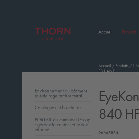
Accueil
Produits
Accueil
/
Produits
/
L’é
E3 L ANT
EyeKon
Environnement du bâtiment
et éclairage architectural
840 HF
Catalogues et brochures
PORTAIL du Zumtobel Group
: gardez le contact et restez
informé
96665884