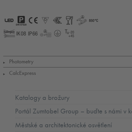
LED
CarPark
CE
D
ENEC
Food
GLedReP
850°
Bezhalogenové
IK08
IP66
LLedReP
SC1
Ta
=
-20
to
+45
Photometry
▶
CalcExpress
▶
Katalogy a brožury
Portál Zumtobel Group – buďte s námi v k
Městské a architektonické osvětlení