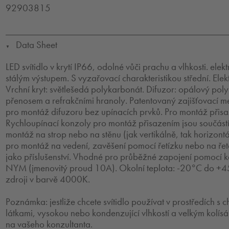
92903815
Data Sheet
▼
LED svítidlo v krytí IP66, odolné vůči prachu a vlhkosti. ele
stálým výstupem. S vyzařovací charakteristikou střední. Elek
Vrchní kryt: světlešedá polykarbonát. Difuzor: opálový po
přenosem a refrakčními hranoly. Patentovaný zajišťovací 
pro montáž difuzoru bez upínacích prvků. Pro montáž přis
Rychloupínací konzoly pro montáž přisazením jsou součás
montáž na strop nebo na stěnu (jak vertikálně, tak horizon
pro montáž na vedení, zavěšení pomocí řetízku nebo na řet
jako příslušenství. Vhodné pro průběžné zapojení pomoc
NYM (jmenovitý proud 10A). Okolní teplota: -20°C do +
zdroji v barvě 4000K.
Poznámka: jestliže chcete svítidlo používat v prostředích s 
látkami, vysokou nebo kondenzující vlhkostí a velkým kolísá
na vašeho konzultanta.