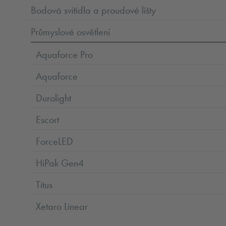
Bodová svítidla a proudové lišty
Průmyslové osvětlení
Aquaforce Pro
Aquaforce
Durolight
Escort
ForceLED
HiPak Gen4
Titus
Xetaro Linear