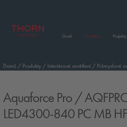
Úvod
Produkty
Projekty
Domů
/
Produkty
/
Interiérové osvětlení
/
Průmyslové os
840 PC MB HF
Aquaforce Pro
/ AQFPRO
LED4300-840 PC MB H