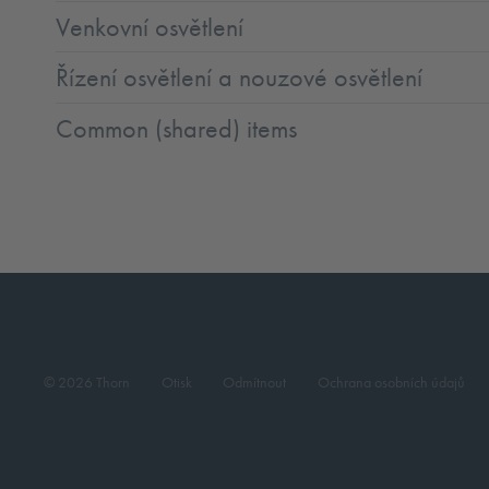
Venkovní osvětlení
Řízení osvětlení a nouzové osvětlení
Common (shared) items
© 2026 Thorn
Otisk
Odmítnout
Ochrana osobních údajů