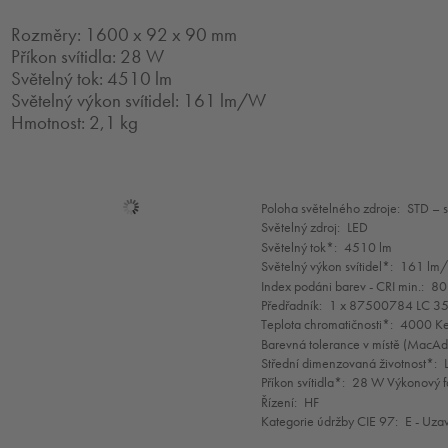
Rozměry: 1600 x 92 x 90 mm
Příkon svítidla: 28 W
Světelný tok: 4510 lm
Světelný výkon svítidel: 161 lm/W
Hmotnost: 2,1 kg
Mode
Poloha světelného zdroje:
STD – 
selection
Světelný zdroj:
LED
Světelný tok*:
4510 lm
Světelný výkon svítidel*:
161 lm
Index podáni barev - CRI min.:
80
Předřadník:
1 x 87500784 LC 35
Teplota chromatičnosti*:
4000 Ke
Barevná tolerance v místě (MacA
Střední dimenzovaná životnost*:
Příkon svítidla*:
28 W Výkonový f
Řízení:
HF
Kategorie údržby CIE 97:
E - Uza