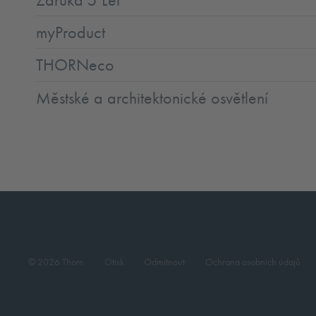
myProduct
THORNeco
Městské a architektonické osvětlení
© 2026 Thorn
Otisk
Odmítnout
Ochrana osobních údajů