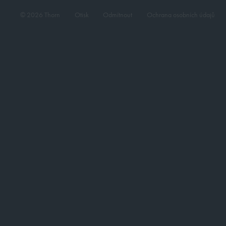
© 2026 Thorn
Otisk
Odmítnout
Ochrana osobních údajů