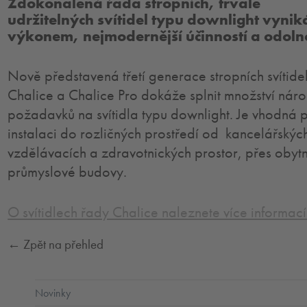
Zdokonalená řada stropních, trvale
udržitelných svítidel typu downlight vynik
výkonem, nejmodernější účinností a odoln
Nově představená třetí generace stropních svítide
Chalice a Chalice Pro dokáže splnit množství nár
požadavků na svítidla typu downlight. Je vhodná 
instalaci do rozličných prostředí od kancelářskýc
vzdělávacích a zdravotnických prostor, přes obytn
průmyslové budovy.
O svítidlech řady Chalice naleznete více informací
← Zpět na přehled
Novinky