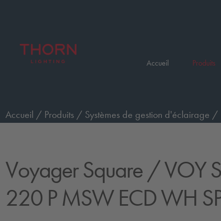
Accueil
Produits
Accueil
/
Produits
/
Systèmes de gestion d'éclairage
/
Square
/
VOY SQUARE 220 P MSW ECD WH SP1-E0
Voyager Square
/ VOY 
220 P MSW ECD WH SP