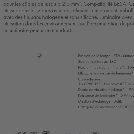
pour les câbles de jusqu’à 2,5 mm². Compatibilité BESA. Cer
utiliser dans les zones avec des aliments entièrement emball
avec des fils sans halogène et sans silicone. Luminaire ave
utilisation dans les environnements où l’accumulation de po
le luminaire peut être attendue).
Sélection
Position de la lampe:
STD - Stand
de
Source lumineuse:
LED
mode
Flux lumineux du luminaire*:
195
Efficacité lumineuse du luminaire*
Convertisseur:
1 x 89800571 EM powerLED 
Durée de vie utile médiane*:
L90
Puissance du luminaire*:
5 W Fac
Gestion d’éclairage:
DaliDim
Catégorie de maintenance CIE 97