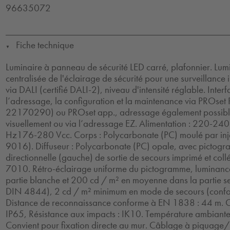
96635072
Fiche technique
▼
Luminaire à panneau de sécurité LED carré, plafonnier. Lum
centralisée de l'éclairage de sécurité pour une surveillance 
via DALI (certifié DALI-2), niveau d'intensité réglable. Inte
l’adressage, la configuration et la maintenance via PROset P
22170290) ou PROset app., adressage également possibl
visuellement ou via l’adressage EZ. Alimentation : 220-2
Hz176-280 Vcc. Corps : Polycarbonate (PC) moulé par inje
9016). Diffuseur : Polycarbonate (PC) opale, avec pictogr
directionnelle (gauche) de sortie de secours imprimé et co
7010. Rétro-éclairage uniforme du pictogramme, luminan
partie blanche et 200 cd / m² en moyenne dans la partie s
DIN 4844), 2 cd / m² minimum en mode de secours (con
Distance de reconnaissance conforme à EN 1838 : 44 m. Cla
IP65, Résistance aux impacts : IK10. Température ambiant
Convient pour fixation directe au mur. Câblage à piquage