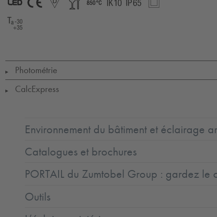
LED
CE
D
Food
850°
IK10
IP65
SC2
Ta=-30°C_to_35°C
Photométrie
▶
CalcExpress
▶
Environnement du bâtiment et éclairage ar
Catalogues et brochures
PORTAIL du Zumtobel Group : gardez le co
Outils