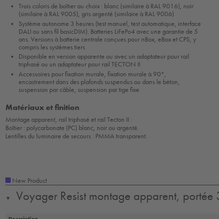
Trois coloris de boîtier au choix : blanc (similaire à RAL 9016), noir
(similaire à RAL 9005), gris argenté (similaire à RAL 9006)
Système autonome 3 heures (test manuel, test automatique, interface
DALI ou sans fil basicDIM). Batteries LiFePo4 avec une garantie de 5
ans. Versions à batterie centrale conçues pour nBox, eBox et CPS, y
compris les systèmes tiers
Disponible en version apparente ou avec un adaptateur pour rail
triphasé ou un adaptateur pour rail TECTON II
Accessoires pour fixation murale, fixation murale à 90°,
encastrement dans des plafonds suspendus ou dans le béton,
suspension par câble, suspension par tige fixe
Matériaux et finition
Montage apparent, rail triphasé et rail Tecton II :
Boîtier : polycarbonate (PC) blanc, noir ou argenté.
Lentilles du luminaire de secours : PMMA transparent.
New Product
Voyager Resist montage apparent, portée
▼