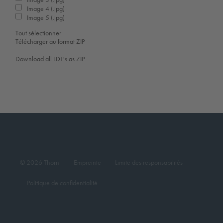
Image 4 (.jpg)
Image 5 (.jpg)
Tout sélectionner
Télécharger au format ZIP
Download all LDT's as ZIP
© 2026 Thorn
Empreinte
Limite des responsabilités
Politique de confidentialité