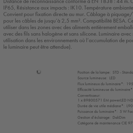
Distance de reconnaissance conforme à EN 1838 : 44 m. Cla
IP65, Résistance aux impacts : IK10. Température ambiant
Convient pour fixation directe au mur. Câblage à piquage
pour les câbles de jusqu’à 2,5 mm². Compatibilité BESA. Cer
utiliser dans les zones avec des aliments entièrement emball
avec des fils sans halogène et sans silicone. Luminaire ave
utilisation dans les environnements où l’accumulation de po
le luminaire peut être attendue).
Sélection
Position de la lampe:
STD - Stand
de
Source lumineuse:
LED
mode
Flux lumineux du luminaire*:
195
Efficacité lumineuse du luminaire*
Convertisseur:
1 x 89800571 EM powerLED 
Durée de vie utile médiane*:
L90
Puissance du luminaire*:
5 W Fac
Gestion d’éclairage:
DaliDim
Catégorie de maintenance CIE 97