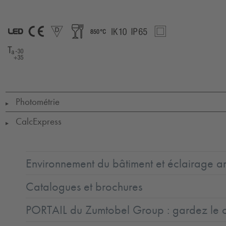
LED
CE
D
Food
850°
IK10
IP65
SC2
Ta=-30°C_to_35°C
Photométrie
▶
CalcExpress
▶
Environnement du bâtiment et éclairage ar
Catalogues et brochures
PORTAIL du Zumtobel Group : gardez le co