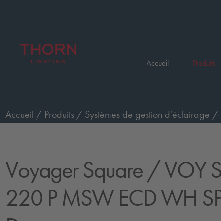
Accueil
Produits
Accueil
/
Produits
/
Systèmes de gestion d'éclairage
/
Square
/
VOY SQUARE 220 P MSW ECD WH SP1-E0
Voyager Square
/ VOY 
220 P MSW ECD WH SP