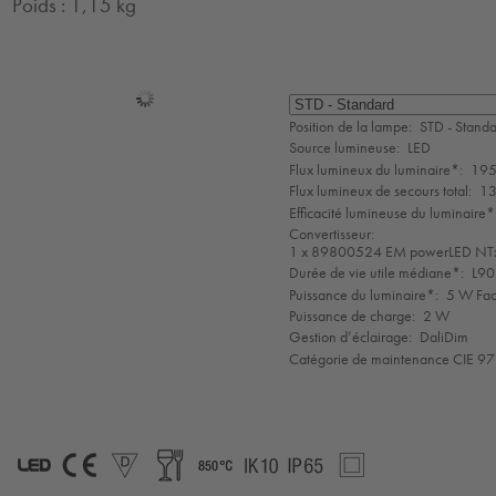
Poids : 1,15 kg
Sélection
de
Position de la lampe:
STD - Stand
mode
Source lumineuse:
LED
Flux lumineux du luminaire*:
195
Flux lumineux de secours total:
13
Efficacité lumineuse du luminaire*
Convertisseur:
1 x 89800524 EM powerLED N
Durée de vie utile médiane*:
L90
Puissance du luminaire*:
5 W Fac
Puissance de charge:
2 W
Gestion d’éclairage:
DaliDim
Catégorie de maintenance CIE 97
LED
CE
D
Food
850°
IK10
IP65
SC2