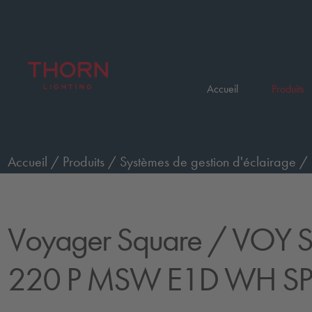
Accueil
Produits
Accueil
/
Produits
/
Systèmes de gestion d'éclairage
/
Square
/
VOY SQUARE 220 P MSW E1D WH SP1-E0
Voyager Square
/ VOY 
220 P MSW E1D WH SP