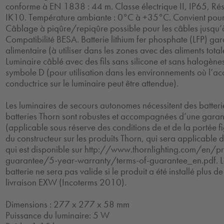
conforme à EN 1838 : 44 m. Classe électrique II, IP65, Rés
IK10. Température ambiante : 0°C à +35°C. Convient pour f
Câblage à piqûre/repiqûre possible pour les câbles jusqu
Compatibilité BESA. Batterie lithium fer phosphate (LFP) garan
alimentaire (à utiliser dans les zones avec des aliments tota
Luminaire câblé avec des fils sans silicone et sans halogène
symbole D (pour utilisation dans les environnements où l’a
conductrice sur le luminaire peut être attendue).
Les luminaires de secours autonomes nécessitent des batteri
batteries Thorn sont robustes et accompagnées d’une garant
(applicable sous réserve des conditions de et de la portée f
du constructeur sur les produits Thorn, qui sera applicable d
qui est disponible sur http://www.thornlighting.com/en/p
guarantee/5-year-warranty/terms-of-guarantee_en.pdf. La
batterie ne sera pas valide si le produit a été installé plus d
livraison EXW (Incoterms 2010).
Dimensions : 277 x 277 x 58 mm
Puissance du luminaire: 5 W