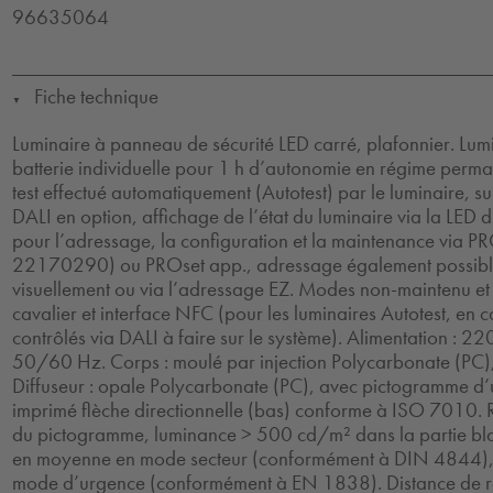
96635064
Fiche technique
▼
Luminaire à panneau de sécurité LED carré, plafonnier. Lum
batterie individuelle pour 1 h d’autonomie en régime perm
test effectué automatiquement (Autotest) par le luminaire, su
DALI en option, affichage de l’état du luminaire via la LED 
pour l’adressage, la configuration et la maintenance via PRO
22170290) ou PROset app., adressage également possibl
visuellement ou via l’adressage EZ. Modes non-maintenu et
cavalier et interface NFC (pour les luminaires Autotest, en 
contrôlés via DALI à faire sur le système). Alimentation : 
50/60 Hz. Corps : moulé par injection Polycarbonate (PC)
Diffuseur : opale Polycarbonate (PC), avec pictogramme d’
imprimé flèche directionnelle (bas) conforme à ISO 7010. 
du pictogramme, luminance > 500 cd/m² dans la partie bl
en moyenne en mode secteur (conformément à DIN 4844),
mode d’urgence (conformément à EN 1838). Distance de 