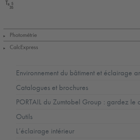
Ta
=
+5
to
+35
Photométrie
▶
CalcExpress
▶
Environnement du bâtiment et éclairage ar
Catalogues et brochures
PORTAIL du Zumtobel Group : gardez le co
Outils
L’éclairage intérieur