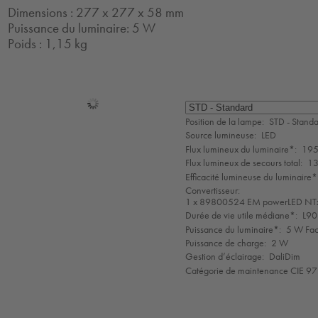
Dimensions : 277 x 277 x 58 mm
Puissance du luminaire: 5 W
Poids : 1,15 kg
Sélection
de
Position de la lampe:
STD - Stand
mode
Source lumineuse:
LED
Flux lumineux du luminaire*:
195
Flux lumineux de secours total:
13
Efficacité lumineuse du luminaire*
Convertisseur:
1 x 89800524 EM powerLED N
Durée de vie utile médiane*:
L90
Puissance du luminaire*:
5 W Fac
Puissance de charge:
2 W
Gestion d’éclairage:
DaliDim
Catégorie de maintenance CIE 97