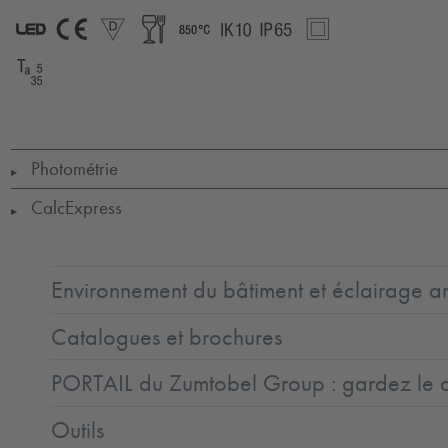
LED
CE
D
Food
850°
IK10
IP65
SC2
Ta
=
+5
to
+35
Photométrie
▶
CalcExpress
▶
Environnement du bâtiment et éclairage ar
Catalogues et brochures
PORTAIL du Zumtobel Group : gardez le co
Outils