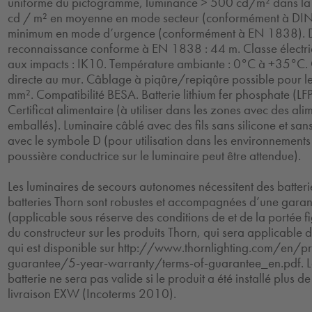
uniforme du pictogramme, luminance > 500 cd/m² dans la 
cd / m² en moyenne en mode secteur (conformément à DI
minimum en mode d’urgence (conformément à EN 1838). D
reconnaissance conforme à EN 1838 : 44 m. Classe électriq
aux impacts : IK10. Température ambiante : 0°C à +35°C. 
directe au mur. Câblage à piqûre/repiqûre possible pour le
mm². Compatibilité BESA. Batterie lithium fer phosphate (LFP
Certificat alimentaire (à utiliser dans les zones avec des ali
emballés). Luminaire câblé avec des fils sans silicone et sa
avec le symbole D (pour utilisation dans les environnements
poussière conductrice sur le luminaire peut être attendue).
Les luminaires de secours autonomes nécessitent des batteri
batteries Thorn sont robustes et accompagnées d’une garant
(applicable sous réserve des conditions de et de la portée f
du constructeur sur les produits Thorn, qui sera applicable d
qui est disponible sur http://www.thornlighting.com/en/p
guarantee/5-year-warranty/terms-of-guarantee_en.pdf. La
batterie ne sera pas valide si le produit a été installé plus d
livraison EXW (Incoterms 2010).