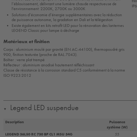
tr
l’éblouissement, délivrant une lumière chaude respectueuse de
IP
l'environnement: 2200K, 2700K ou 3000K
Solutions d’économie d’énergie supplémentaires avec la réduction
de puissance autonome, la gradation en Dali et la télégestion
Existe également en kits retrofit LED pour la rénovation des lanternes
LEGEND Classic pour lampe à décharge
Matériaux et finition
Corps : aluminium moulé par gravité (EN AC-44100), thermopoudré gris
900, finition texturée (proche de RAL 7043).
Boîtier : verre plat trempé
Réflecteur : aluminium anodisé hautement réfléchissant
Classe de résistance à la corrosion standard C5 conformément à la norme
ISO 9223:2012
Legend LED suspendue
▼
Description
Puissance
système (W)
LEGEND 36L50 RC 730 BP CL1 MSU 34G
55