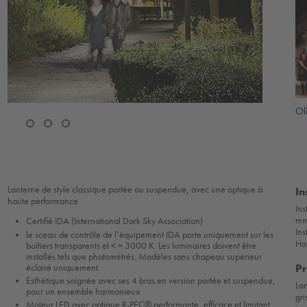
Ol
Lanterne de style classique portée ou suspendue, avec une optique à
In
haute performance
In
mm)
Certifié IDA (International Dark Sky Association)
Ins
le sceau de contrôle de l’équipement IDA porte uniquement sur les
Ha
boîtiers transparents et < = 3000 K. Les luminaires doivent être
installés tels que photométrés. Modèles sans chapeau supérieur
Pr
éclairé uniquement.
Esthétique soignée avec ses 4 bras en version portée et suspendue,
La
pour un ensemble harmonieux
gri
Moteur LED avec optique R-PEC® performante, efficace et limitant