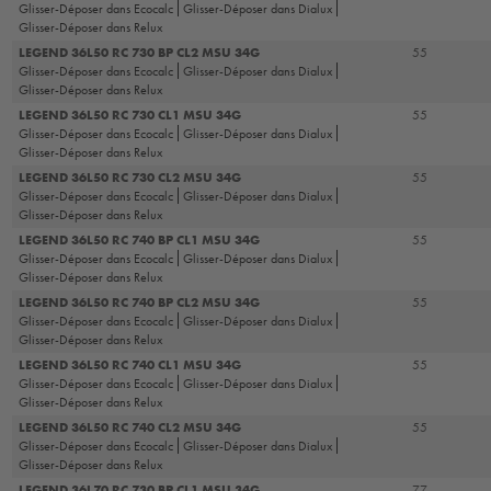
Glisser-Déposer dans Ecocalc
Glisser-Déposer dans Dialux
Glisser-Déposer dans Relux
LEGEND 36L50 RC 730 BP CL2 MSU 34G
55
Glisser-Déposer dans Ecocalc
Glisser-Déposer dans Dialux
Glisser-Déposer dans Relux
LEGEND 36L50 RC 730 CL1 MSU 34G
55
Glisser-Déposer dans Ecocalc
Glisser-Déposer dans Dialux
Glisser-Déposer dans Relux
LEGEND 36L50 RC 730 CL2 MSU 34G
55
Glisser-Déposer dans Ecocalc
Glisser-Déposer dans Dialux
Glisser-Déposer dans Relux
LEGEND 36L50 RC 740 BP CL1 MSU 34G
55
Glisser-Déposer dans Ecocalc
Glisser-Déposer dans Dialux
Glisser-Déposer dans Relux
LEGEND 36L50 RC 740 BP CL2 MSU 34G
55
Glisser-Déposer dans Ecocalc
Glisser-Déposer dans Dialux
Glisser-Déposer dans Relux
LEGEND 36L50 RC 740 CL1 MSU 34G
55
Glisser-Déposer dans Ecocalc
Glisser-Déposer dans Dialux
Glisser-Déposer dans Relux
LEGEND 36L50 RC 740 CL2 MSU 34G
55
Glisser-Déposer dans Ecocalc
Glisser-Déposer dans Dialux
Glisser-Déposer dans Relux
LEGEND 36L70 RC 730 BP CL1 MSU 34G
77