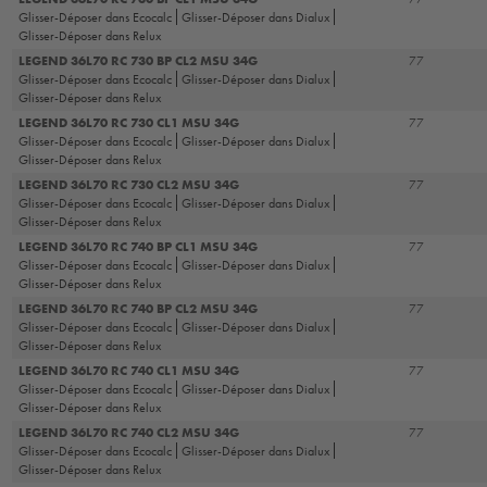
Glisser-Déposer dans Ecocalc
Glisser-Déposer dans Dialux
Glisser-Déposer dans Relux
LEGEND 36L70 RC 730 BP CL2 MSU 34G
77
Glisser-Déposer dans Ecocalc
Glisser-Déposer dans Dialux
Glisser-Déposer dans Relux
LEGEND 36L70 RC 730 CL1 MSU 34G
77
Glisser-Déposer dans Ecocalc
Glisser-Déposer dans Dialux
Glisser-Déposer dans Relux
LEGEND 36L70 RC 730 CL2 MSU 34G
77
Glisser-Déposer dans Ecocalc
Glisser-Déposer dans Dialux
Glisser-Déposer dans Relux
LEGEND 36L70 RC 740 BP CL1 MSU 34G
77
Glisser-Déposer dans Ecocalc
Glisser-Déposer dans Dialux
Glisser-Déposer dans Relux
LEGEND 36L70 RC 740 BP CL2 MSU 34G
77
Glisser-Déposer dans Ecocalc
Glisser-Déposer dans Dialux
Glisser-Déposer dans Relux
LEGEND 36L70 RC 740 CL1 MSU 34G
77
Glisser-Déposer dans Ecocalc
Glisser-Déposer dans Dialux
Glisser-Déposer dans Relux
LEGEND 36L70 RC 740 CL2 MSU 34G
77
Glisser-Déposer dans Ecocalc
Glisser-Déposer dans Dialux
Glisser-Déposer dans Relux