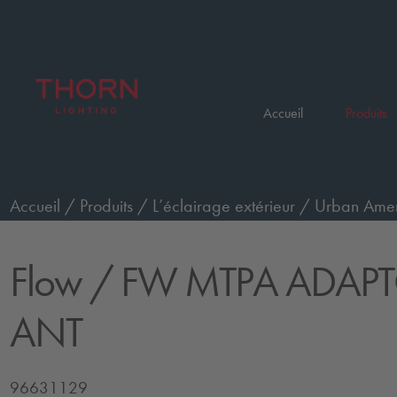
Accueil
Produits
Accueil
/
Produits
/
L’éclairage extérieur
/
Urban Ameni
Flow
/ FW MTPA ADAPT
ANT
96631129