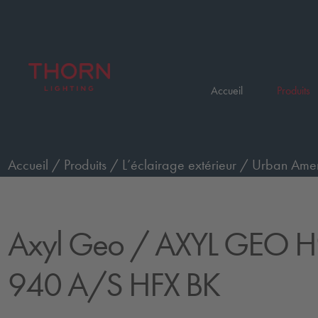
Accueil
Produits
Accueil
/
Produits
/
L’éclairage extérieur
/
Urban Ameni
HFX BK
Axyl Geo
/ AXYL GEO H
940 A/S HFX BK