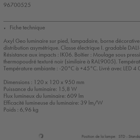
96700525
Fiche technique
▼
Axyl Geo luminaire sur pied, lampadaire, borne décorative
distribution asymétrique. Classe électrique I. gradable DALI-
Résistance aux impacts : IK06. Boîtier : Moulage sous pres
thermopoudré texturé noir (similaire à RAL9005). Températ
Température ambiante : -20°C à +45°C. Livré avec LED 4 
Dimensions : 120 x 120 x 950 mm
Puissance du luminaire: 15,8 W
Flux lumineux du luminaire: 609 lm
Efficacité lumineuse du luminaire: 39 lm/W
Poids : 6,96 kg
Sélection
Position de la lampe:
STD - Stand