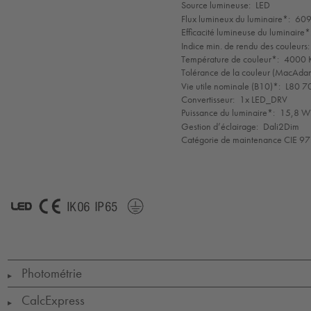
de
Source lumineuse:
LED
mode
Flux lumineux du luminaire*:
609
Efficacité lumineuse du luminaire*
Indice min. de rendu des couleurs:
Température de couleur*:
4000 K
Tolérance de la couleur (MacAdam 
Vie utile nominale (B10)*:
L80 7
Convertisseur:
1x LED_DRV
Puissance du luminaire*:
15,8 W 
Gestion d’éclairage:
Dali2Dim
Catégorie de maintenance CIE 97
LED
CE
IK06
IP65
Protection
Class
1
Photométrie
▶
CalcExpress
▶