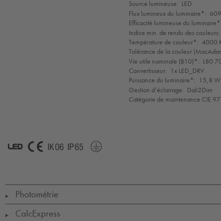
de
Source lumineuse:
LED
mode
Flux lumineux du luminaire*:
609
Efficacité lumineuse du luminaire*
Indice min. de rendu des couleurs:
Température de couleur*:
4000 K
Tolérance de la couleur (MacAdam 
Vie utile nominale (B10)*:
L80 7
Convertisseur:
1x LED_DRV
Puissance du luminaire*:
15,8 W 
Gestion d’éclairage:
Dali2Dim
Catégorie de maintenance CIE 97
LED
CE
IK06
IP65
Protection
Class
1
Photométrie
▶
CalcExpress
▶