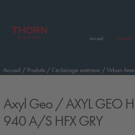
Accueil
Produits
Accueil
/
Produits
/
L’éclairage extérieur
/
Urban Ameni
HFX GRY
Axyl Geo
/ AXYL GEO H
940 A/S HFX GRY