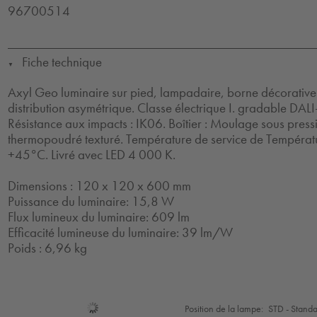
96700514
Fiche technique
▼
Axyl Geo luminaire sur pied, lampadaire, borne décorative
distribution asymétrique. Classe électrique I. gradable DALI-
Résistance aux impacts : IK06. Boîtier : Moulage sous pres
thermopoudré texturé. Température de service de Températ
+45°C. Livré avec LED 4 000 K.
Dimensions : 120 x 120 x 600 mm
Puissance du luminaire: 15,8 W
Flux lumineux du luminaire: 609 lm
Efficacité lumineuse du luminaire: 39 lm/W
Poids : 6,96 kg
Sélection
Position de la lampe:
STD - Stand