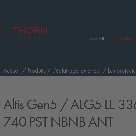
Accueil
Produits
Accueil
/
Produits
/
L’éclairage extérieur
/
Les projecte
commande Performance
/
ALG5 LE 336L125-740 PS
Altis Gen5
/ ALG5 LE 33
740 PST NBNB ANT