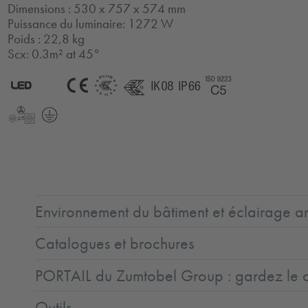
Dimensions : 530 x 757 x 574 mm
Puissance du luminaire: 1272 W
Poids : 22,8 kg
Scx: 0.3m² at 45°
2.0
LED
CE
ENEC11
ENEC11
IK08
IP66
Coast5
+
LLedReP
Protection
Class
1
Environnement du bâtiment et éclairage ar
Catalogues et brochures
PORTAIL du Zumtobel Group : gardez le co
Outils