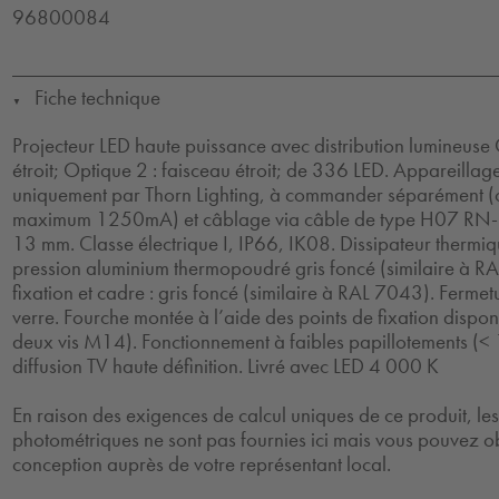
96800084
Fiche technique
▼
Projecteur LED haute puissance avec distribution lumineuse 
étroit; Optique 2 : faisceau étroit; de 336 LED. Appareillag
uniquement par Thorn Lighting, à commander séparément (c
maximum 1250mA) et câblage via câble de type H07 RN-F 
13 mm. Classe électrique I, IP66, IK08. Dissipateur thermi
pression aluminium thermopoudré gris foncé (similaire à R
fixation et cadre : gris foncé (similaire à RAL 7043). Ferme
verre. Fourche montée à l’aide des points de fixation dispo
deux vis M14). Fonctionnement à faibles papillotements (<
diffusion TV haute définition. Livré avec LED 4 000 K
En raison des exigences de calcul uniques de ce produit, l
photométriques ne sont pas fournies ici mais vous pouvez ob
conception auprès de votre représentant local.