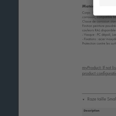
Matériaux et finit
Corps : fonte d’alumini
corrosion, compatible b
Classe de corrosion st
Finition peinture poudrée
couleurs RAL disponibl
- Vasque : PC dépoli, Lar
- Fixations : acier inoxy
Protection contre les sur
myProduct: If not li
product configurati
Raze taille Smal
▼
Description