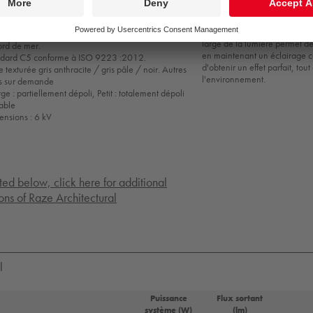
transforme la façon dont nous
ion
bâtiments. Avec un facteur d'
sur la surface à éclairer, et nu
um (EN AC 44300), résistance supérieure à la
large de la lumière permet de 
ord de mer.
en maintenant un éclairage c
andard C5 conforme à ISO 9223 :2012.
d'obtenir un effet parfait, to
 texturée gris anthracite / gris pâle / noir. Autres
l'environnement.
es sur demande
ge : partiellement dépoli, Petit : totalement dépoli
dable
tensions : 6 kV
sted below, click here for additional
ons of Raze Architectural
l
Puissance
Flux sortant
système (W)
(lm)