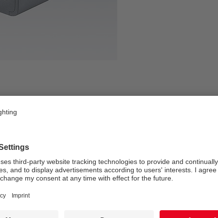
outil idéal pour obtenir des effets lèche-mur
Installation et monta
s
Montage fixe au ras de la su
distance avec une fourche inc
 breveté Flat beam® permet de révéler la texture
Luminaire Raze Large livré ave
 surfaces à partir d’un seul point lumineux
Luminaire Raze Small livré a
isponible en 2 tailles, avec un faisceau rasant
IP20 (version HFX/R). Un mê
 d’utilisation élevé pour une perte de flux minimale
luminaires. Possibilité de co
 une courte distance de la surface à éclairer,
supplémentaires sans driver 
possibilités d'installation. Se décline également en
ir des ensembles coordonnés
Prescription
est équipé de la technologie DALI. Grille interne
 format pour réduire l'éblouissement latéral.
La famille Raze intègre la te