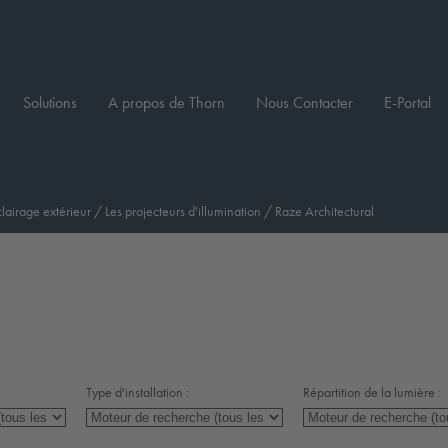
Solutions
A propos de Thorn
Nous Contacter
E-Portal
clairage extérieur
/
Les projecteurs d'illumination
/
Raze Architectural
Type d'installation :
Répartition de la lumière :