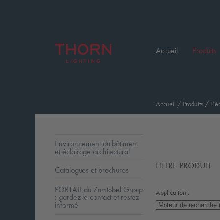
Accueil
Produits
Accueil
/
Produits
/
L’é
Environnement du bâtiment
et éclairage architectural
FILTRE PRODUIT
Catalogues et brochures
PORTAIL du Zumtobel Group
Application :
: gardez le contact et restez
informé