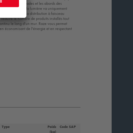
 éclairons les façades et les abords des
utilisation élevé, la lumière va uniquement
lle part ailleurs. La distribution à faisceau
réduire le nombre de produits installés tout
ontinu le long d'un mur. Raze vous permet
ut en économisant de l'énergie et en respectant
Type
Poids
Code SAP
(kg)