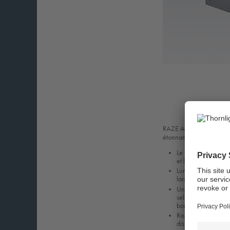
RAZE Architectural est l’
étonnants sur les façade
Le système optique
et le caractère des
Luminaire compact d
large et un facteur
Uniformité élevée à
selon de multiples 
bornes afin d'offr
Raze Architectural 
disponible en grand