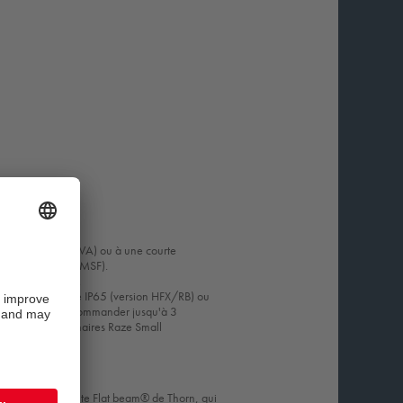
ge
rface (version MWA) ou à une courte
linable (version MSF).
c driver intégré.
vec driver déporté IP65 (version HFX/RB) ou
me driver peut commander jusqu'à 3
mmander les luminaires Raze Small
(version NG).
chnologie innovante Flat beam® de Thorn, qui