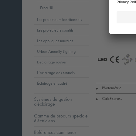
Eroa LRI
Les projecteurs fonctionnels
Les projecteurs sportifs
Les appliques murales
Urban Amenity Lighting
L'éclairage routier
LED
CE
G
L’éclairage des tunnels
Éclairage encastré
Photométrie
▶
CalcExpress
Systèmes de gestion
▶
d'éclairage
Gamme de produits speciale
éléctriciens
Références communes