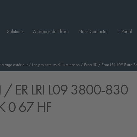
Solutions
A propos de Thorn
Nous Contacter
E-Portal
clairage extérieur
/
Les projecteurs d'illumination
/
Eroa LRI
/
Eroa LRI, L09 Extra Br
I
/ ER LRI L09 3800-830
 0 67 HF