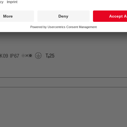
1 x 28001250 LCA 75W 250-550mA one4all lp PRE
Température de couleur*:
3000 Kelvin
Tolérance de la couleur (MacAdam intial):
2
Durée de vie utile médiane*:
L80 60000 h à 25 °C
Puissance du luminaire*:
54 W Facteur de puissance = 0,9
Catégorie de maintenance CIE 97:
E - Fermé IP5X
LedReP
IK09
IP67
LLedNr
Protection
Ta=25
Class
1