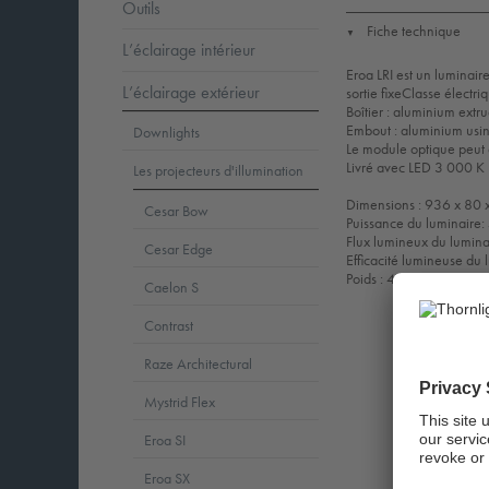
Outils
Fiche technique
▼
L’éclairage intérieur
Eroa LRI est un luminair
L’éclairage extérieur
sortie fixeClasse électri
Boîtier : aluminium ext
Embout : aluminium usi
Downlights
Le module optique peut 
Livré avec LED 3 000 K
Les projecteurs d'illumination
Dimensions : 936 x 80
Cesar Bow
Puissance du luminaire
Flux lumineux du lumin
Cesar Edge
Efficacité lumineuse du
Poids : 4,41 kg
Caelon S
Contrast
Raze Architectural
Mystrid Flex
Eroa SI
Eroa SX