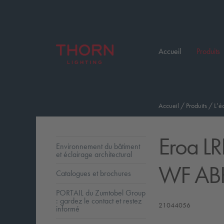
Accueil
Produits
Accueil
/
Produits
/
L’é
Eroa LR
Environnement du bâtiment
et éclairage architectural
WF ABK
Catalogues et brochures
PORTAIL du Zumtobel Group
: gardez le contact et restez
21044056
informé