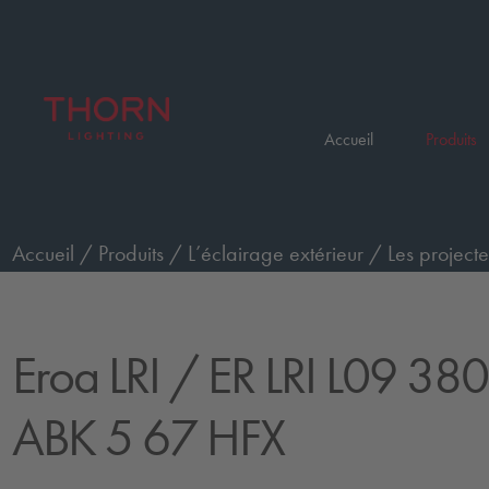
Accueil
Produits
Accueil
/
Produits
/
L’éclairage extérieur
/
Les projecte
3800-830 SP ABK 5 67 HFX
Eroa LRI
/ ER LRI L09 38
ABK 5 67 HFX