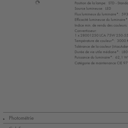
Sélection
Position de la lampe:
STD - Stand
de
Source lumineuse:
LED
mode
Flux lumineux du luminaire*:
593
Efficacité lumineuse du luminaire*
Indice min. de rendu des couleurs:
Convertisseur:
1 x 28001250 LCA 75W 250-550
Température de couleur*:
3000 K
Tolérance de la couleur (MacAdam 
Durée de vie utile médiane*:
L80
Puissance du luminaire*:
62,1 W 
Catégorie de maintenance CIE 97
LED
CE
GLedReP
IK09
IP67
LLedNr
Protection
Ta=25
Class
1
Photométrie
▶