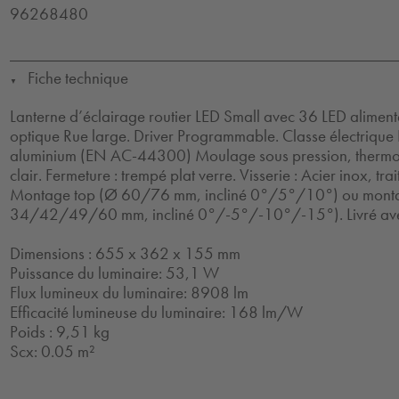
96268480
Fiche technique
▼
Lanterne d’éclairage routier LED Small avec 36 LED alime
optique Rue large. Driver Programmable. Classe électrique 
aluminium (EN AC-44300) Moulage sous pression, thermop
clair. Fermeture : trempé plat verre. Visserie : Acier inox, tr
Montage top (Ø 60/76 mm, incliné 0°/5°/10°) ou monta
34/42/49/60 mm, incliné 0°/-5°/-10°/-15°). Livré ave
Dimensions : 655 x 362 x 155 mm
Puissance du luminaire: 53,1 W
Flux lumineux du luminaire: 8908 lm
Efficacité lumineuse du luminaire: 168 lm/W
Poids : 9,51 kg
Scx: 0.05 m²