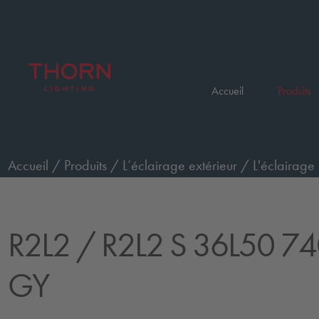
Accueil
Produits
Accueil
/
Produits
/
L’éclairage extérieur
/
L'éclairage 
36L50 740 WS CL1 GY
R2L2
/ R2L2 S 36L50 7
GY