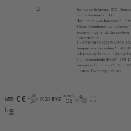
Sélection
Position de la lampe:
STD - Stand
de
Source lumineuse:
LED
mode
Flux lumineux du luminaire*:
890
Efficacité lumineuse du luminaire*
Indice min. de rendu des couleurs:
Convertisseur:
1 x 87500825 LCO 90/200-10
Température de couleur*:
4000 K
Tolérance de la couleur (MacAdam 
Vie utile nominale (B10)*:
L98 1
Puissance du luminaire*:
53,1 W 
Gestion d’éclairage:
PROG
LED
CE
GLedReP
IK08
IP66
Coastal_C5
LLedReP
Protection
Class
1
Ta-
25-
50