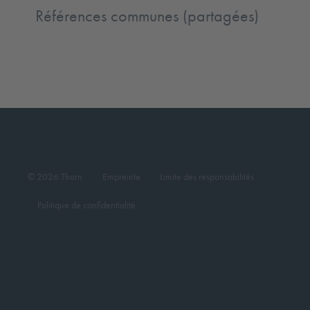
Références communes (partagées)
© 2026 Thorn
Empreinte
Limite des responsabilités
Politique de confidentialité