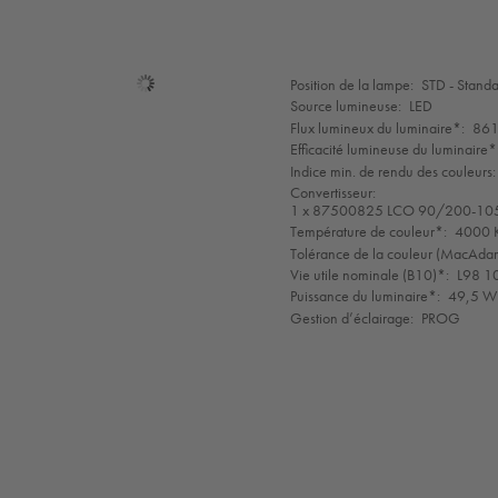
Sélection
Position de la lampe:
STD - Stand
de
Source lumineuse:
LED
mode
Flux lumineux du luminaire*:
861
Efficacité lumineuse du luminaire*
Indice min. de rendu des couleurs:
Convertisseur:
1 x 87500825 LCO 90/200-10
Température de couleur*:
4000 K
Tolérance de la couleur (MacAdam 
Vie utile nominale (B10)*:
L98 1
Puissance du luminaire*:
49,5 W 
Gestion d’éclairage:
PROG
LED
CE
GLedReP
IK08
IP66
Coastal_C5
LLedReP
SC2