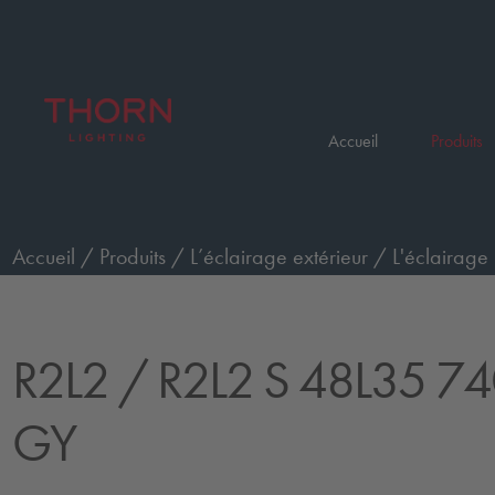
Accueil
Produits
Accueil
/
Produits
/
L’éclairage extérieur
/
L'éclairage 
48L35 740 WS CL2 GY
R2L2
/ R2L2 S 48L35 7
GY