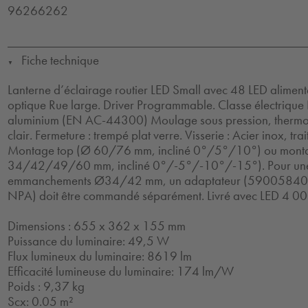
96266262
Fiche technique
▼
Lanterne d’éclairage routier LED Small avec 48 LED alime
optique Rue large. Driver Programmable. Classe électrique I
aluminium (EN AC-44300) Moulage sous pression, thermop
clair. Fermeture : trempé plat verre. Visserie : Acier inox, tr
Montage top (Ø 60/76 mm, incliné 0°/5°/10°) ou monta
34/42/49/60 mm, incliné 0°/-5°/-10°/-15°). Pour une fi
emmanchements Ø34/42 mm, un adaptateur (590058
NPA) doit être commandé séparément. Livré avec LED 4 00
Dimensions : 655 x 362 x 155 mm
Puissance du luminaire: 49,5 W
Flux lumineux du luminaire: 8619 lm
Efficacité lumineuse du luminaire: 174 lm/W
Poids : 9,37 kg
Scx: 0.05 m²