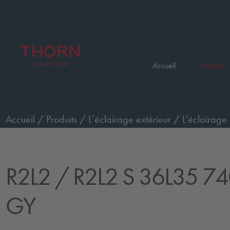
Accueil
Produits
Accueil
/
Produits
/
L’éclairage extérieur
/
L'éclairage 
36L35 740 WR CL2 GY
R2L2
/ R2L2 S 36L35 7
GY