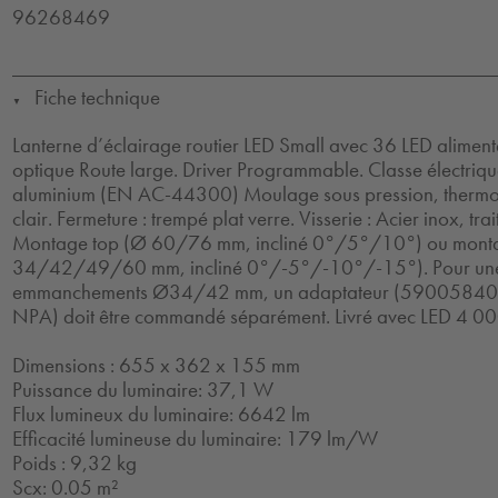
96268469
Fiche technique
▼
Lanterne d’éclairage routier LED Small avec 36 LED alime
optique Route large. Driver Programmable. Classe électrique
aluminium (EN AC-44300) Moulage sous pression, thermop
clair. Fermeture : trempé plat verre. Visserie : Acier inox, tr
Montage top (Ø 60/76 mm, incliné 0°/5°/10°) ou monta
34/42/49/60 mm, incliné 0°/-5°/-10°/-15°). Pour une fi
emmanchements Ø34/42 mm, un adaptateur (590058
NPA) doit être commandé séparément. Livré avec LED 4 00
Dimensions : 655 x 362 x 155 mm
Puissance du luminaire: 37,1 W
Flux lumineux du luminaire: 6642 lm
Efficacité lumineuse du luminaire: 179 lm/W
Poids : 9,32 kg
Scx: 0.05 m²