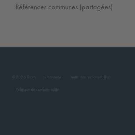
Références communes (partagées)
© 2026 Thorn
Empreinte
Limite des responsabilités
Politique de confidentialité