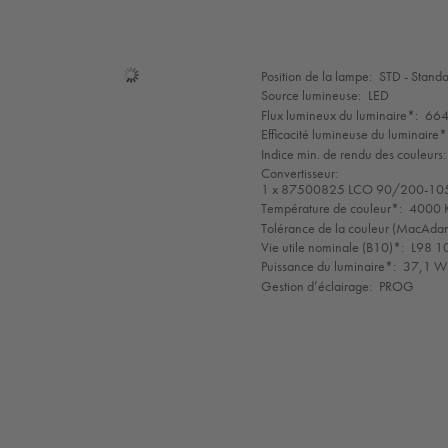
Sélection
Position de la lampe:
STD - Stand
de
Source lumineuse:
LED
mode
Flux lumineux du luminaire*:
664
Efficacité lumineuse du luminaire*
Indice min. de rendu des couleurs:
Convertisseur:
1 x 87500825 LCO 90/200-10
Température de couleur*:
4000 K
Tolérance de la couleur (MacAdam 
Vie utile nominale (B10)*:
L98 1
Puissance du luminaire*:
37,1 W 
Gestion d’éclairage:
PROG
LED
CE
GLedReP
IK08
IP66
Coastal_C5
LLedReP
SC2