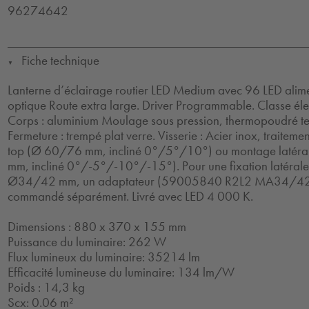
96274642
Fiche technique
▼
Lanterne d’éclairage routier LED Medium avec 96 LED ali
optique Route extra large. Driver Programmable. Classe élec
Corps : aluminium Moulage sous pression, thermopoudré text
Fermeture : trempé plat verre. Visserie : Acier inox, traite
top (Ø 60/76 mm, incliné 0°/5°/10°) ou montage laté
mm, incliné 0°/-5°/-10°/-15°). Pour une fixation latéra
Ø34/42 mm, un adaptateur (59005840 R2L2 MA34/42 N
commandé séparément. Livré avec LED 4 000 K.
Dimensions : 880 x 370 x 155 mm
Puissance du luminaire: 262 W
Flux lumineux du luminaire: 35214 lm
Efficacité lumineuse du luminaire: 134 lm/W
Poids : 14,3 kg
Scx: 0.06 m²