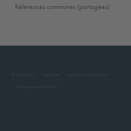
Références communes (partagées)
© 2026 Thorn
Empreinte
Limite des responsabilités
Politique de confidentialité