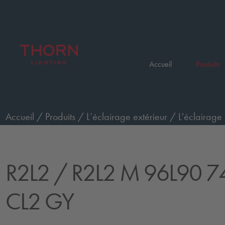
Accueil
Produits
Accueil
/
Produits
/
L’éclairage extérieur
/
L'éclairage 
configurés
/
R2L2 M 96L90 740 EWR CL2 GY
R2L2
/ R2L2 M 96L90 
CL2 GY