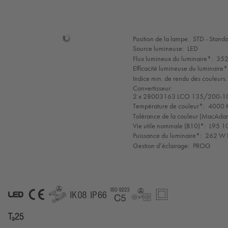
Sélection
Position de la lampe:
STD - Stand
de
Source lumineuse:
LED
mode
Flux lumineux du luminaire*:
352
Efficacité lumineuse du luminaire*
Indice min. de rendu des couleurs:
Convertisseur:
2 x 28003163 LCO 135/200-1
Température de couleur*:
4000 K
Tolérance de la couleur (MacAdam 
Vie utile nominale (B10)*:
L95 1
Puissance du luminaire*:
262 W F
Gestion d’éclairage:
PROG
LED
CE
GLedReP
IK08
IP66
Coastal_C5
LLedReP
SC2