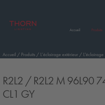
Accueil
Produits
Accueil
/
Produits
/
L’éclairage extérieur
/
L'éclairage 
configurés
/
R2L2 M 96L90 740 EWR CL1 GY
R2L2
/ R2L2 M 96L90 
CL1 GY