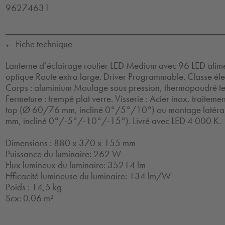
96274631
Fiche technique
▼
Lanterne d’éclairage routier LED Medium avec 96 LED ali
optique Route extra large. Driver Programmable. Classe élec
Corps : aluminium Moulage sous pression, thermopoudré text
Fermeture : trempé plat verre. Visserie : Acier inox, traite
top (Ø 60/76 mm, incliné 0°/5°/10°) ou montage laté
mm, incliné 0°/-5°/-10°/-15°). Livré avec LED 4 000 K.
Dimensions : 880 x 370 x 155 mm
Puissance du luminaire: 262 W
Flux lumineux du luminaire: 35214 lm
Efficacité lumineuse du luminaire: 134 lm/W
Poids : 14,5 kg
Scx: 0.06 m²