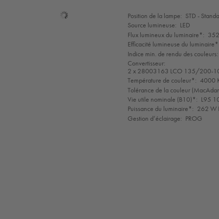
Sélection
Position de la lampe:
STD - Stand
de
Source lumineuse:
LED
mode
Flux lumineux du luminaire*:
352
Efficacité lumineuse du luminaire*
Indice min. de rendu des couleurs:
Convertisseur:
2 x 28003163 LCO 135/200-1
Température de couleur*:
4000 K
Tolérance de la couleur (MacAdam 
Vie utile nominale (B10)*:
L95 1
Puissance du luminaire*:
262 W F
Gestion d’éclairage:
PROG
LED
CE
GLedReP
IK08
IP66
Coastal_C5
LLedReP
Protection
Class
1
Ta=25