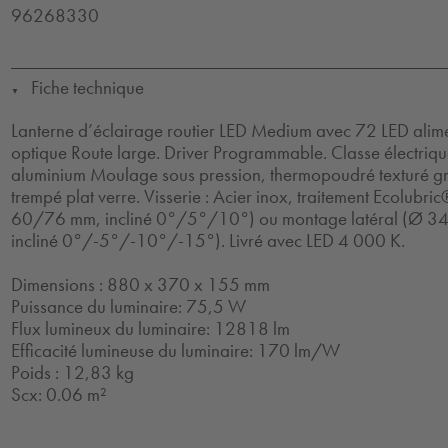
96268330
Fiche technique
▼
Lanterne d’éclairage routier LED Medium avec 72 LED ali
optique Route large. Driver Programmable. Classe électrique
aluminium Moulage sous pression, thermopoudré texturé gris
trempé plat verre. Visserie : Acier inox, traitement Ecolubr
60/76 mm, incliné 0°/5°/10°) ou montage latéral (Ø
incliné 0°/-5°/-10°/-15°). Livré avec LED 4 000 K.
Dimensions : 880 x 370 x 155 mm
Puissance du luminaire: 75,5 W
Flux lumineux du luminaire: 12818 lm
Efficacité lumineuse du luminaire: 170 lm/W
Poids : 12,83 kg
Scx: 0.06 m²