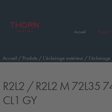
Accueil
Produits
Accueil
/
Produits
/
L’éclairage extérieur
/
L'éclairage 
72L35 740 WR CL1 GY
R2L2
/ R2L2 M 72L35 
CL1 GY