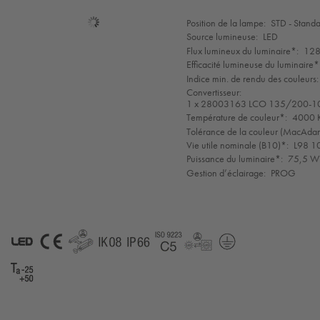
Sélection
Position de la lampe:
STD - Stand
de
Source lumineuse:
LED
mode
Flux lumineux du luminaire*:
128
Efficacité lumineuse du luminaire*
Indice min. de rendu des couleurs:
Convertisseur:
1 x 28003163 LCO 135/200-1
Température de couleur*:
4000 K
Tolérance de la couleur (MacAdam 
Vie utile nominale (B10)*:
L98 1
Puissance du luminaire*:
75,5 W 
Gestion d’éclairage:
PROG
LED
CE
GLedReP
IK08
IP66
Coastal_C5
LLedReP
Protection
Class
1
Ta-
25-
50