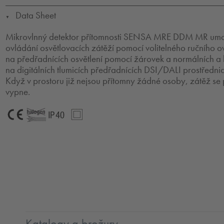
Data Sheet
▼
Mikrovlnný detektor přítomnosti SENSA MRE DDM MR umo
ovládání osvětlovacích zátěží pomocí volitelného ručního ov
na předřadnících osvětlení pomocí žárovek a normálních a
na digitálních tlumicích předřadnících DSI/DALI prostředni
Když v prostoru již nejsou přítomny žádné osoby, zátěž se
vypne.
CE
Bezhalogenové
IP40
SC2
Katalogy a brožury