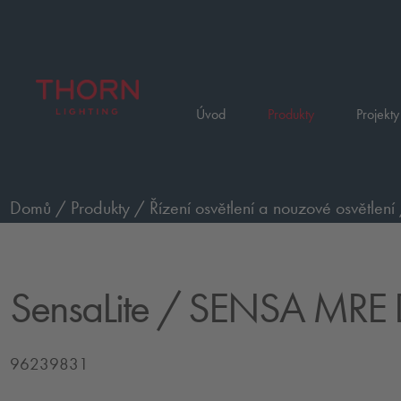
Úvod
Produkty
Projekty
Domů
/
Produkty
/
Řízení osvětlení a nouzové osvětlení
přítomnosti s tlumením (DALI/DSI)
/
SENSA MRE DDM
SensaLite
/ SENSA MRE
96239831