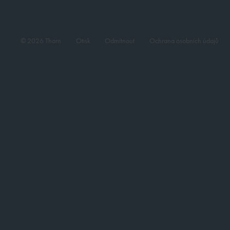
© 2026 Thorn
Otisk
Odmítnout
Ochrana osobních údajů