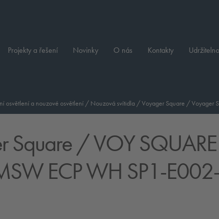
Projekty a řešení
Novinky
O nás
Kontakty
Udržitelno
ní osvětlení a nouzové osvětlení
/
Nouzová svítidla
/
Voyager Square
/
Voyager 
r Square
/ VOY SQUARE
 MSW ECP WH SP1-E002