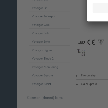
Voyager Fit
Voyager Twinspot
Voyager One
Voyager Solid
Voyager Style
LED
CE
Voyager Sigma
Voyager Blade 2
Ta=-30°C_to_
Voyager Monitoring
Photometry
Voyager Square
▶
CalcExpress
Voyager Resist
▶
Common (shared) items