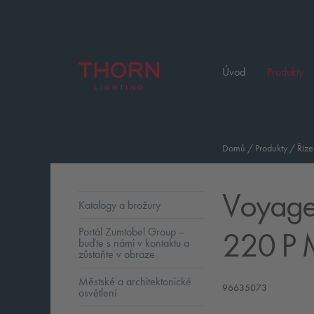
Úvod
Produkty
Domů
/
Produkty
/
Říze
Voyage
Katalogy a brožury
220 P
Portál Zumtobel Group –
buďte s námi v kontaktu a
zůstaňte v obraze
Městské a architektonické
96635073
osvětlení