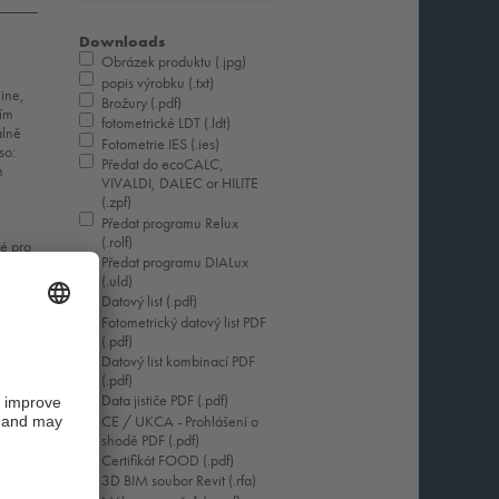
Downloads
Obrázek produktu (.jpg)
popis výrobku (.txt)
line,
Brožury (.pdf)
vím
fotometrické LDT (.ldt)
álně
Fotometrie IES (.ies)
so:
Předat do ecoCALC,
m
VIVALDI, DALEC or HILITE
(.zpf)
Předat programu Relux
(.rolf)
né pro
Předat programu DIALux
ilní
(.uld)
ítidlo
Datový list (.pdf)
Fotometrický datový list PDF
(.pdf)
Datový list kombinací PDF
(.pdf)
Data jističe PDF (.pdf)
CE / UKCA - Prohlášení o
shodě PDF (.pdf)
Certifikát FOOD (.pdf)
3D BIM soubor Revit (.rfa)