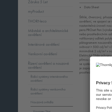
Záruka 5 Let
Data Sheet
▼
myProduct
Štíhlé, čtvercový, přisa
THORNeco
osvětlení, ve spojení se
nastavitelná úroveň nou
pera PROset Pen (výrob
Městské a architektonické
nebo prostřednictvím 
osvětlení
vstřikovaný odlitek pol
piktogramem nouzového 
Interiérové osvětlení
svítivost > 500 cd/m² v
minimálně 2 cd/m² v n
Venkovní osvětlení
Elektrická Třída ochrany
přímou montáž na zeď. J
Řízení osvětlení a nouzové
se systémem BESA. certif
osvětlení
je zapojeno pomocí vede
prostředích, ve kterých 
Řídící systémy interiérového
osvětlení
Řídící systémy venkovního
osvětlení
Nouzová svítidla
Voyager Star