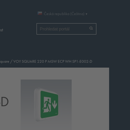
Česká republika (Čeština)
Vyhledat
st
Square
/
VOY SQUARE 220 P MSW ECP WH SP1-E002-D
-D