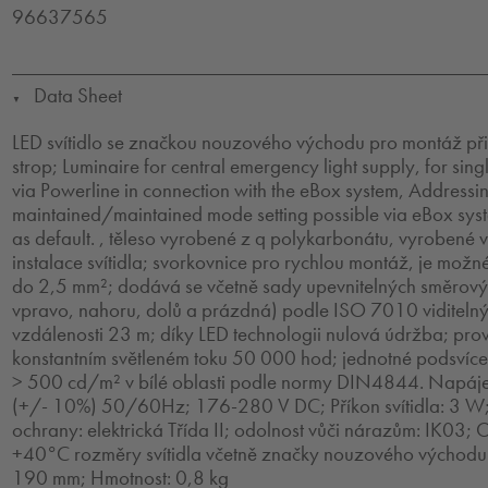
96637565
Data Sheet
▼
LED svítidlo se značkou nouzového východu pro montáž př
strop; Luminaire for central emergency light supply, for sin
via Powerline in connection with the eBox system, Address
maintained/maintained mode setting possible via eBox sy
as default. , těleso vyrobené z q polykarbonátu, vyrobené 
instalace svítidla; svorkovnice pro rychlou montáž, je mož
do 2,5 mm²; dodává se včetně sady upevnitelných směrový
vpravo, nahoru, dolů a prázdná) podle ISO 7010 viditeln
vzdálenosti 23 m; díky LED technologii nulová údržba; prov
konstantním světleném toku 50 000 hod; jednotné podsvícen
> 500 cd/m² v bílé oblasti podle normy DIN4844. Napá
(+/- 10%) 50/60Hz; 176-280 V DC; Příkon svítidla: 3 W; k
ochrany: elektrická Třída II; odolnost vůči nárazům: IK03; 
+40°C rozměry svítidla včetně značky nouzového východu
190 mm; Hmotnost: 0,8 kg