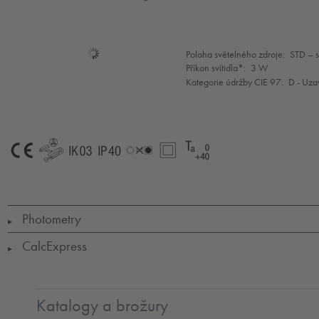
Mode
Poloha světelného zdroje:
STD – 
selection
Příkon svítidla*:
3 W
Kategorie údržby CIE 97:
D - Uza
CE
GLedReP
IK03
IP40
LConNr
SC2
Ta
=
0
to
+40
Photometry
▶
CalcExpress
▶
Katalogy a brožury