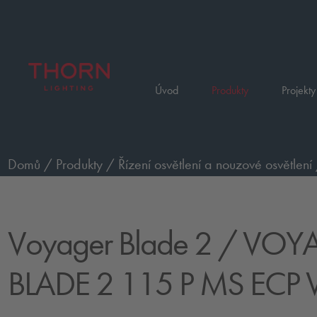
Úvod
Produkty
Projekty
Domů
/
Produkty
/
Řízení osvětlení a nouzové osvětlení
přisazené, dosah 23 metrů
/
VOYAGER BLADE 2 115 
Voyager Blade 2
/ VOY
BLADE 2 115 P MS ECP