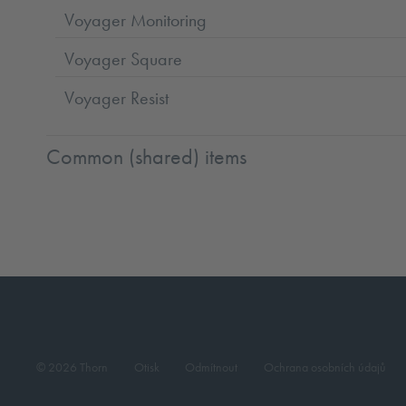
Voyager Monitoring
Voyager Square
Voyager Resist
Common (shared) items
© 2026 Thorn
Otisk
Odmítnout
Ochrana osobních údajů