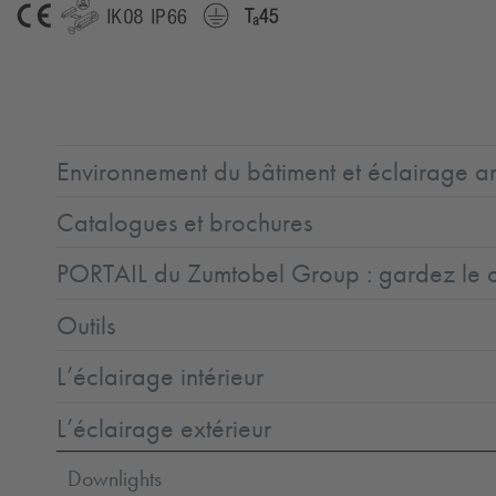
CE
GLedReP
IK08
IP66
Protection
Ta=45°C
Class
1
Environnement du bâtiment et éclairage ar
Catalogues et brochures
PORTAIL du Zumtobel Group : gardez le co
Outils
L’éclairage intérieur
L’éclairage extérieur
Downlights