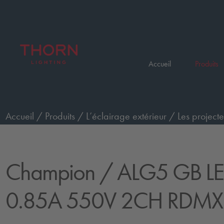
Accueil
Produits
Accueil
/
Produits
/
L’éclairage extérieur
/
Les projecte
ALG5 GB LE 1400W 0.85A 550V 2CH RDMX
Champion
/ ALG5 GB L
0.85A 550V 2CH RDMX