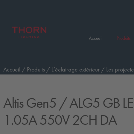
Accueil
Produits
Accueil
/
Produits
/
L’éclairage extérieur
/
Les projecte
classe C5 avec NTC
/
ALG5 GB LE 1400W 1.05A 55
Altis Gen5
/ ALG5 GB L
1.05A 550V 2CH DA