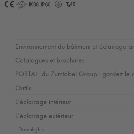
CE
GLedReP
IK08
IP66
Protection
Ta=45°C
Class
1
Environnement du bâtiment et éclairage ar
Catalogues et brochures
PORTAIL du Zumtobel Group : gardez le co
Outils
L’éclairage intérieur
L’éclairage extérieur
Downlights