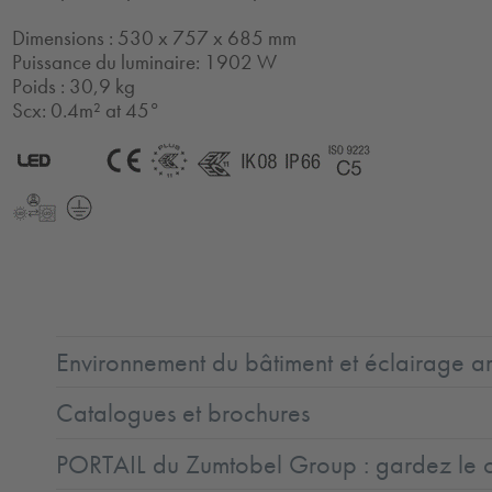
Dimensions : 530 x 757 x 685 mm
Puissance du luminaire: 1902 W
Poids : 30,9 kg
Scx: 0.4m² at 45°
2.0
LED
CE
ENEC11
ENEC11
IK08
IP66
Coast5
+
LLedReP
Protection
Class
1
Environnement du bâtiment et éclairage ar
Catalogues et brochures
PORTAIL du Zumtobel Group : gardez le co