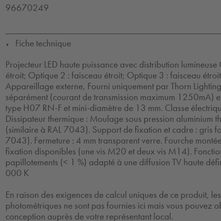
96670249
Fiche technique
▼
Projecteur LED haute puissance avec distribution lumineuse 
étroit; Optique 2 : faisceau étroit; Optique 3 : faisceau étro
Appareillage externe, Fourni uniquement par Thorn Lighti
séparément (courant de transmission maximum 1250mA) et
type H07 RN-F et mini-diamètre de 13 mm. Classe électriqu
Dissipateur thermique : Moulage sous pression aluminium 
(similaire à RAL 7043). Support de fixation et cadre : gris f
7043). Fermeture : 4 mm transparent verre. Fourche montée 
fixation disponibles (une vis M20 et deux vis M14). Foncti
papillotements (< 1 %) adapté à une diffusion TV haute défin
000 K
En raison des exigences de calcul uniques de ce produit, l
photométriques ne sont pas fournies ici mais vous pouvez ob
conception auprès de votre représentant local.