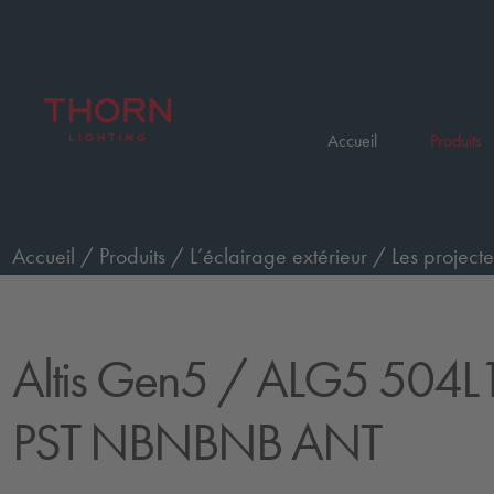
Accueil
Produits
Accueil
/
Produits
/
L’éclairage extérieur
/
Les projecte
commande Premium
/
ALG5 504L125-740 PST NBN
Altis Gen5
/ ALG5 504L
PST NBNBNB ANT