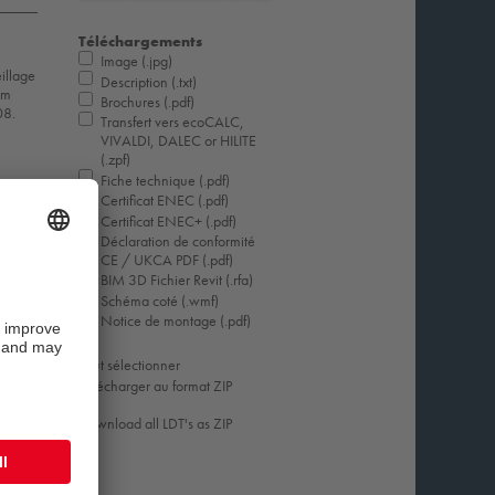
Téléchargements
Image (.jpg)
illage
Description (.txt)
um
Brochures (.pdf)
08.
Transfert vers ecoCALC,
VIVALDI, DALEC or HILITE
e
(.zpf)
Fiche technique (.pdf)
Certificat ENEC (.pdf)
Certificat ENEC+ (.pdf)
ci
Déclaration de conformité
CE / UKCA PDF (.pdf)
BIM 3D Fichier Revit (.rfa)
Schéma coté (.wmf)
Notice de montage (.pdf)
Tout sélectionner
Télécharger au format ZIP
Download all LDT's as ZIP