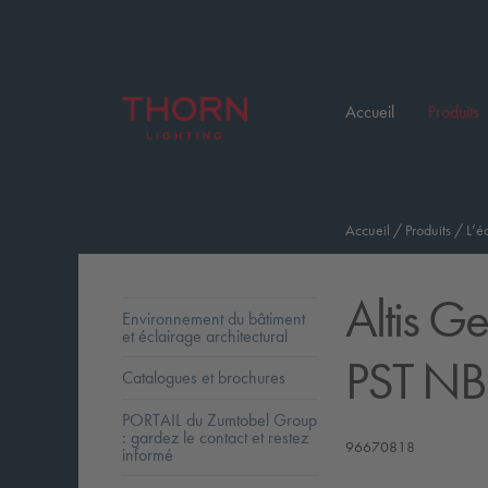
Accueil
Produits
Accueil
/
Produits
/
L’é
Altis G
Environnement du bâtiment
et éclairage architectural
PST NB
Catalogues et brochures
PORTAIL du Zumtobel Group
: gardez le contact et restez
96670818
informé