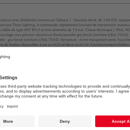
ssance avec distribution lumineuse Optique 1 : faisceau étroit; de 168 LED. Appare
ment par Thorn Lighting, à commander séparément (courant de transmission maxim
câble de type H07 RN-F et mini-diamètre de 13 mm. Classe électrique I, IP66, IK
 Moulage sous pression aluminium thermopoudré gris foncé (similaire à RAL 7043).
adre : gris foncé (similaire à RAL 7043). Fermeture : 4 mm transparent verre. Fourch
ts de fixation disponibles (une vis M20 et deux vis M14). Fonctionnement à faibles
dapté à une diffusion TV haute définition. Livré avec LED 4 000 K
de calcul uniques de ce produit, les données photométriques ne sont pas fournies i
r des conseils de conception auprès de votre représentant local.
5 x 285 mm
: 636 W
E
ENEC11
ENEC11
IK08
IP66
Coast5
+
n