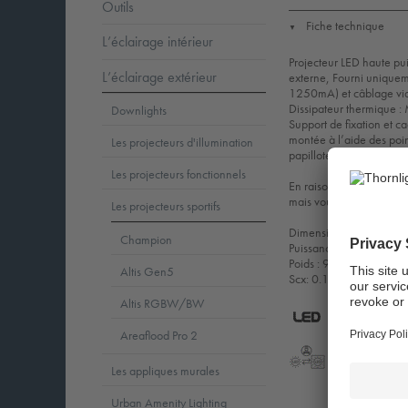
Outils
Fiche technique
▼
L’éclairage intérieur
Projecteur LED haute pui
L’éclairage extérieur
externe, Fourni unique
1250mA) et câblage via 
Dissipateur thermique :
Downlights
Support de fixation et c
montée à l’aide des poin
Les projecteurs d'illumination
papillotements (< 1 %) a
Les projecteurs fonctionnels
En raison des exigences 
mais vous pouvez obteni
Les projecteurs sportifs
Dimensions : 315 x 67
Champion
Puissance du luminaire
Poids : 9,28 kg
Altis Gen5
Scx: 0.12m² at 45°
Altis RGBW/BW
2.0
Areaflood Pro 2
LED
C
Les appliques murales
LLedReP
Protectio
Class
Urban Amenity Lighting