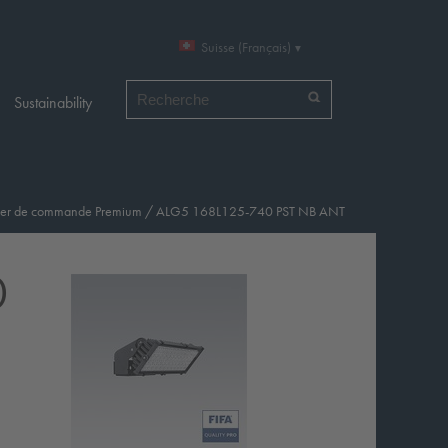
Suisse (Français)
Chercher par
Sustainability
îtier de commande Premium
/
ALG5 168L125-740 PST NB ANT
0