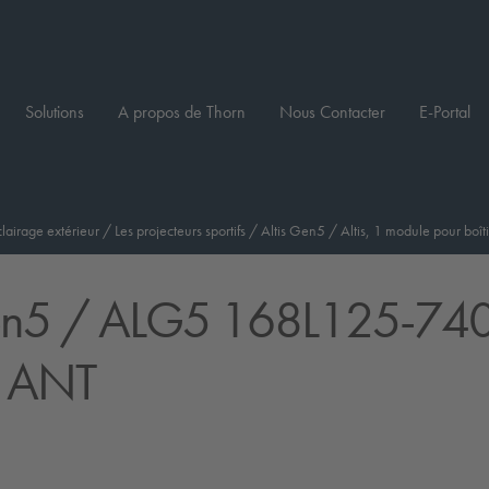
Solutions
A propos de Thorn
Nous Contacter
E-Portal
clairage extérieur
/
Les projecteurs sportifs
/
Altis Gen5
/
Altis, 1 module pour bo
en5
/ ALG5 168L125-74
 ANT