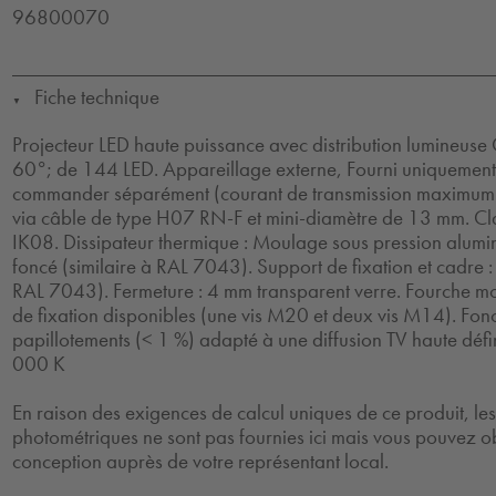
96800070
Fiche technique
▼
Projecteur LED haute puissance avec distribution lumineuse
60°; de 144 LED. Appareillage externe, Fourni uniquement 
commander séparément (courant de transmission maximu
via câble de type H07 RN-F et mini-diamètre de 13 mm. Clas
IK08. Dissipateur thermique : Moulage sous pression alum
foncé (similaire à RAL 7043). Support de fixation et cadre : 
RAL 7043). Fermeture : 4 mm transparent verre. Fourche mo
de fixation disponibles (une vis M20 et deux vis M14). Fon
papillotements (< 1 %) adapté à une diffusion TV haute défin
000 K
En raison des exigences de calcul uniques de ce produit, l
photométriques ne sont pas fournies ici mais vous pouvez ob
conception auprès de votre représentant local.