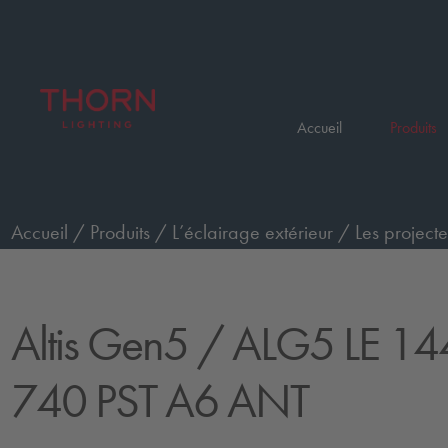
Accueil
Produits
Accueil
/
Produits
/
L’éclairage extérieur
/
Les projecte
Performance
/
ALG5 LE 144L140-740 PST A6 ANT
Altis Gen5
/ ALG5 LE 14
740 PST A6 ANT