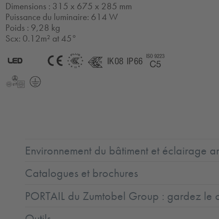
Dimensions : 315 x 675 x 285 mm
Puissance du luminaire: 614 W
Poids : 9,28 kg
Scx: 0.12m² at 45°
2.0
LED
CE
ENEC11
ENEC11
IK08
IP66
Coast5
+
LLedReP
Protection
Class
1
Environnement du bâtiment et éclairage ar
Catalogues et brochures
PORTAIL du Zumtobel Group : gardez le co
Outils