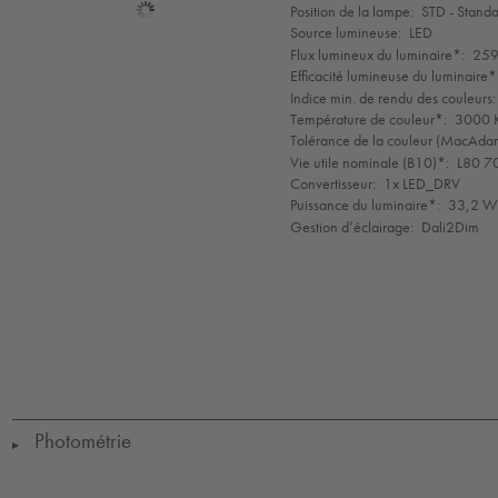
Sélection
Position de la lampe:
STD - Stand
de
Source lumineuse:
LED
mode
Flux lumineux du luminaire*:
259
Efficacité lumineuse du luminaire*
Indice min. de rendu des couleurs:
Température de couleur*:
3000 K
Tolérance de la couleur (MacAdam 
Vie utile nominale (B10)*:
L80 7
Convertisseur:
1x LED_DRV
Puissance du luminaire*:
33,2 W
Gestion d’éclairage:
Dali2Dim
LED
CE
IK09
IP65
IP67
Protection
Class
1
Photométrie
▶