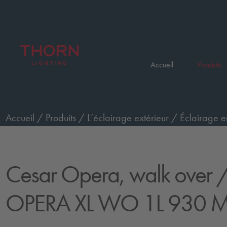
Accueil
Produits
Accueil
/
Produits
/
L’éclairage extérieur
/
Éclairage e
passage de piétons, très grand, faisceau moyen
/
CES
Cesar Opera, walk over
/
OPERA XL WO 1L 930 