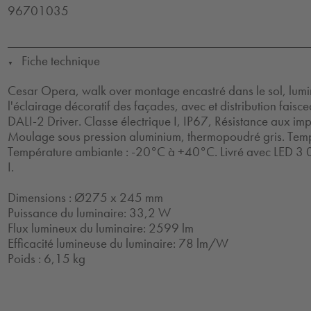
96701035
Fiche technique
▼
Cesar Opera, walk over montage encastré dans le sol, lumi
l'éclairage décoratif des façades, avec et distribution fai
DALI-2 Driver. Classe électrique I, IP67, Résistance aux impa
Moulage sous pression aluminium, thermopoudré gris. Temp
Température ambiante : -20°C à +40°C. Livré avec LED 3 0
I.
Dimensions : Ø275 x 245 mm
Puissance du luminaire: 33,2 W
Flux lumineux du luminaire: 2599 lm
Efficacité lumineuse du luminaire: 78 lm/W
Poids : 6,15 kg