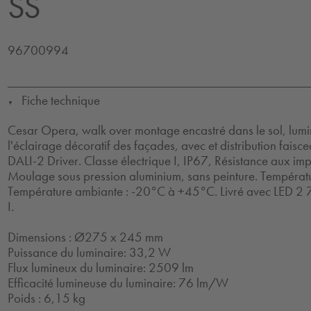
SS
96700994
Fiche technique
▼
Cesar Opera, walk over montage encastré dans le sol, lumi
l'éclairage décoratif des façades, avec et distribution fai
DALI-2 Driver. Classe électrique I, IP67, Résistance aux impa
Moulage sous pression aluminium, sans peinture. Températu
Température ambiante : -20°C à +45°C. Livré avec LED 2 7
I.
Dimensions : Ø275 x 245 mm
Puissance du luminaire: 33,2 W
Flux lumineux du luminaire: 2509 lm
Efficacité lumineuse du luminaire: 76 lm/W
Poids : 6,15 kg