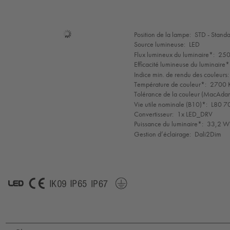
Sélection
Position de la lampe:
STD - Stand
de
Source lumineuse:
LED
mode
Flux lumineux du luminaire*:
250
Efficacité lumineuse du luminaire*
Indice min. de rendu des couleurs:
Température de couleur*:
2700 K
Tolérance de la couleur (MacAdam 
Vie utile nominale (B10)*:
L80 7
Convertisseur:
1x LED_DRV
Puissance du luminaire*:
33,2 W
Gestion d’éclairage:
Dali2Dim
LED
CE
IK09
IP65
IP67
Protection
Class
1