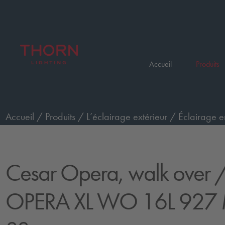
Accueil
Produits
Accueil
/
Produits
/
L’éclairage extérieur
/
Éclairage e
passage de piétons, très grand, faisceau moyen
/
CES
Cesar Opera, walk over
/
OPERA XL WO 16L 927