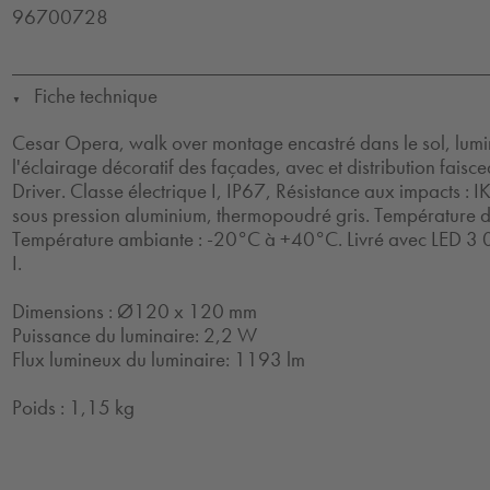
96700728
Fiche technique
▼
Cesar Opera, walk over montage encastré dans le sol, lumi
l'éclairage décoratif des façades, avec et distribution faiscea
Driver. Classe électrique I, IP67, Résistance aux impacts : 
sous pression aluminium, thermopoudré gris. Température d
Température ambiante : -20°C à +40°C. Livré avec LED 3 0
I.
Dimensions : Ø120 x 120 mm
Puissance du luminaire: 2,2 W
Flux lumineux du luminaire: 1193 lm
Poids : 1,15 kg