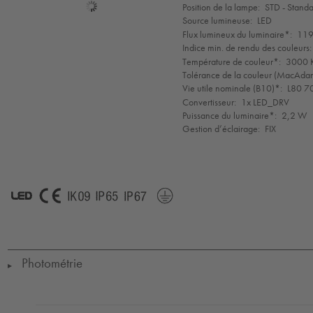
Sélection
Position de la lampe:
STD - Stand
de
Source lumineuse:
LED
mode
Flux lumineux du luminaire*:
119
Indice min. de rendu des couleurs:
Température de couleur*:
3000 K
Tolérance de la couleur (MacAdam 
Vie utile nominale (B10)*:
L80 7
Convertisseur:
1x LED_DRV
Puissance du luminaire*:
2,2 W
Gestion d’éclairage:
FIX
LED
CE
IK09
IP65
IP67
Protection
Class
1
Photométrie
▶