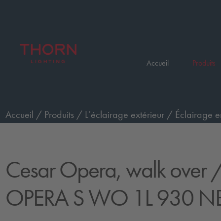
Accueil
Produits
Accueil
/
Produits
/
L’éclairage extérieur
/
Éclairage e
passage de piétons, petit, faisceau étroit
/
CESAR OPE
Cesar Opera, walk over
/
OPERA S WO 1L 930 N