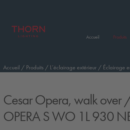
Accueil
Produits
Accueil
/
Produits
/
L’éclairage extérieur
/
Éclairage e
passage de piétons, petit, faisceau étroit
/
CESAR OPE
Cesar Opera, walk over
/
OPERA S WO 1L 930 N