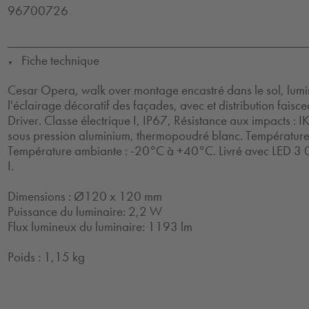
96700726
Fiche technique
▼
Cesar Opera, walk over montage encastré dans le sol, lumi
l'éclairage décoratif des façades, avec et distribution faiscea
Driver. Classe électrique I, IP67, Résistance aux impacts : 
sous pression aluminium, thermopoudré blanc. Température
Température ambiante : -20°C à +40°C. Livré avec LED 3 0
I.
Dimensions : Ø120 x 120 mm
Puissance du luminaire: 2,2 W
Flux lumineux du luminaire: 1193 lm
Poids : 1,15 kg