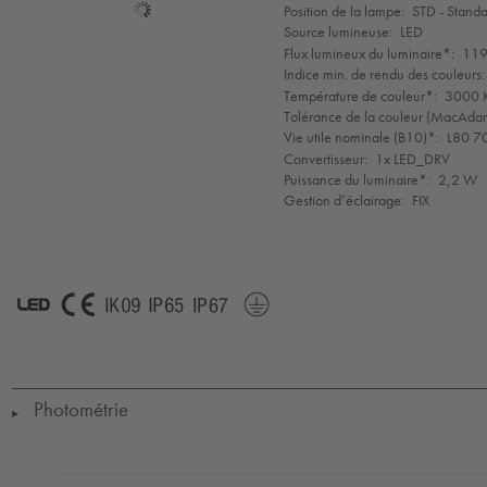
Sélection
Position de la lampe:
STD - Stand
de
Source lumineuse:
LED
mode
Flux lumineux du luminaire*:
119
Indice min. de rendu des couleurs:
Température de couleur*:
3000 K
Tolérance de la couleur (MacAdam 
Vie utile nominale (B10)*:
L80 7
Convertisseur:
1x LED_DRV
Puissance du luminaire*:
2,2 W
Gestion d’éclairage:
FIX
LED
CE
IK09
IP65
IP67
Protection
Class
1
Photométrie
▶