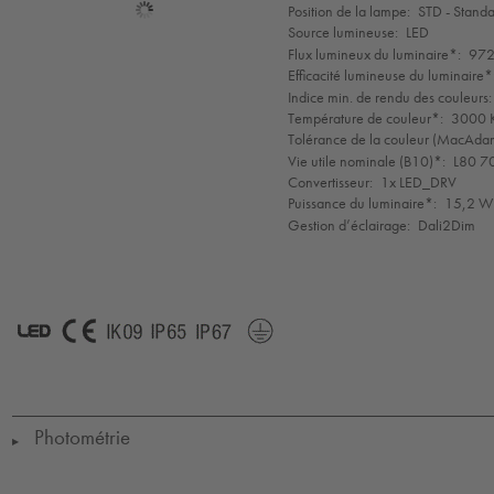
Sélection
Position de la lampe:
STD - Stand
de
Source lumineuse:
LED
mode
Flux lumineux du luminaire*:
972
Efficacité lumineuse du luminaire*
Indice min. de rendu des couleurs:
Température de couleur*:
3000 K
Tolérance de la couleur (MacAdam 
Vie utile nominale (B10)*:
L80 7
Convertisseur:
1x LED_DRV
Puissance du luminaire*:
15,2 W
Gestion d’éclairage:
Dali2Dim
LED
CE
IK09
IP65
IP67
Protection
Class
1
Photométrie
▶