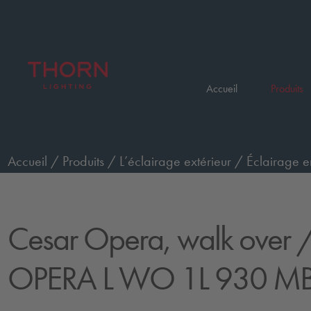
Accueil
Produits
Accueil
/
Produits
/
L’éclairage extérieur
/
Éclairage e
passage de piétons, grand, faisceau moyen
/
CESAR 
Cesar Opera, walk over
/
OPERA L WO 1L 930 M