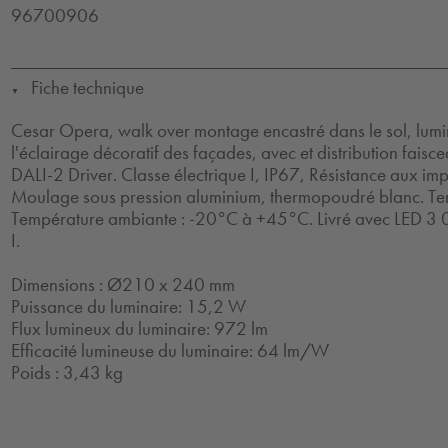
96700906
Fiche technique
▼
Cesar Opera, walk over montage encastré dans le sol, lumi
l'éclairage décoratif des façades, avec et distribution fai
DALI-2 Driver. Classe électrique I, IP67, Résistance aux impa
Moulage sous pression aluminium, thermopoudré blanc. Te
Température ambiante : -20°C à +45°C. Livré avec LED 3 0
I.
Dimensions : Ø210 x 240 mm
Puissance du luminaire: 15,2 W
Flux lumineux du luminaire: 972 lm
Efficacité lumineuse du luminaire: 64 lm/W
Poids : 3,43 kg