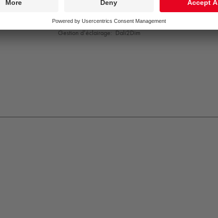
Vie utile nominale (B10)*:
L80 70000 h à 25 °C
Convertisseur:
1x LED_DRV
Puissance du luminaire*:
9,8 W
Gestion d’éclairage:
Dali2Dim
K09
IP65
IP67
Protection
Class
1