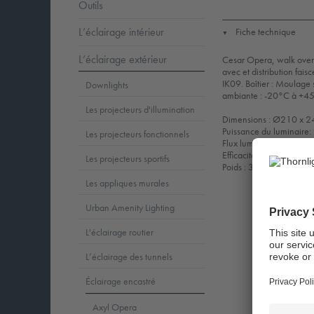
Outils
L’éclairage intérieur
Fiche technique
▼
L’éclairage extérieur
Cesar Opera, walk over 
avec et distribution fais
IK09. Boîtier : Moulage
Downlights
ambiante : -20°C à +45°
Les projecteurs d'illumination
Dimensions : Ø210 x 
Puissance du luminaire
Les projecteurs fonctionnels
Flux lumineux du lumina
Efficacité lumineuse du
Les projecteurs sportifs
Poids : 3,03 kg
Les appliques murales
Urban Amenity Lighting
L'éclairage routier
L’éclairage des tunnels
Éclairage encastré
Axyl Opera