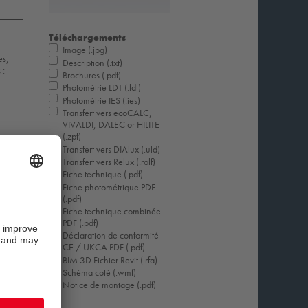
Téléchargements
Image (.jpg)
es,
Description (.txt)
 :
Brochures (.pdf)
Photométrie LDT (.ldt)
Photométrie IES (.ies)
Transfert vers ecoCALC,
VIVALDI, DALEC or HILITE
(.zpf)
Transfert vers DIAlux (.uld)
Transfert vers Relux (.rolf)
Fiche technique (.pdf)
Fiche photométrique PDF
(.pdf)
Fiche technique combinée
PDF (.pdf)
Déclaration de conformité
CE / UKCA PDF (.pdf)
BIM 3D Fichier Revit (.rfa)
Schéma coté (.wmf)
Notice de montage (.pdf)