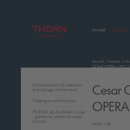
Accueil
Produits
Accueil
/
Produits
/
L’é
CESAR OPERA L WO 24
Cesar O
Environnement du bâtiment
et éclairage architectural
OPERA 
Catalogues et brochures
PORTAIL du Zumtobel Group
: gardez le contact et restez
informé
96701148