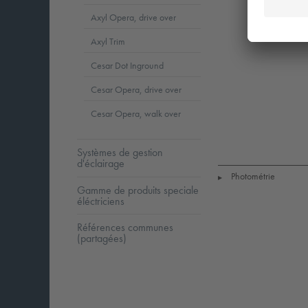
Axyl Opera, drive over
Axyl Trim
Cesar Dot Inground
Cesar Opera, drive over
Cesar Opera, walk over
LED
CE
I
Systèmes de gestion
d'éclairage
Photométrie
▶
Gamme de produits speciale
éléctriciens
Références communes
(partagées)