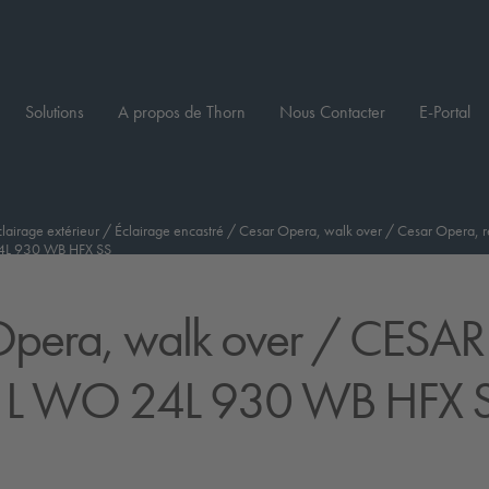
Solutions
A propos de Thorn
Nous Contacter
E-Portal
clairage extérieur
/
Éclairage encastré
/
Cesar Opera, walk over
/
Cesar Opera, ré
L 930 WB HFX SS
pera, walk over
/ CESAR
L WO 24L 930 WB HFX 