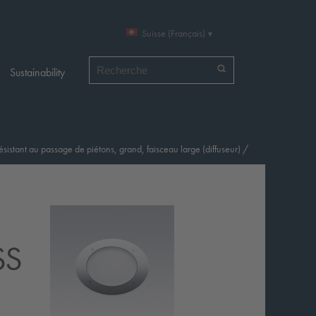
Suisse (Français)
Chercher par
Sustainability
sistant au passage de piétons, grand, faisceau large (diffuseur)
/
SS