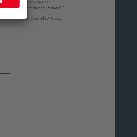
Tout sélectionner
Télécharger au format ZIP
Download all LDT's as ZIP