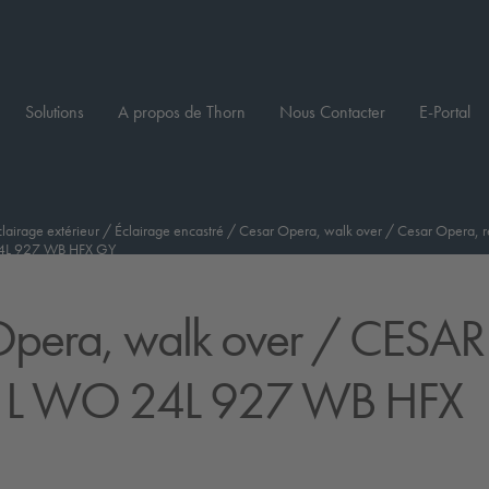
Solutions
A propos de Thorn
Nous Contacter
E-Portal
clairage extérieur
/
Éclairage encastré
/
Cesar Opera, walk over
/
Cesar Opera, ré
4L 927 WB HFX GY
pera, walk over
/ CESAR
 L WO 24L 927 WB HFX