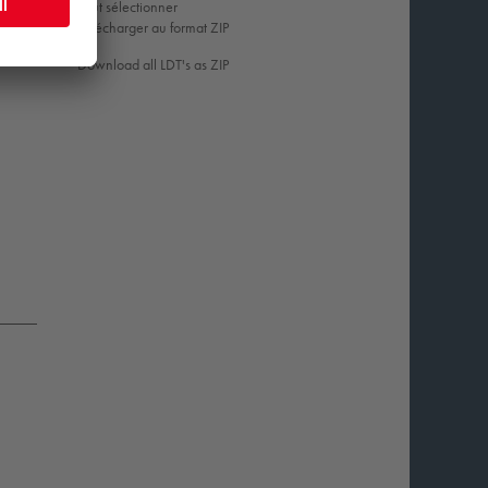
Tout sélectionner
Télécharger au format ZIP
Download all LDT's as ZIP