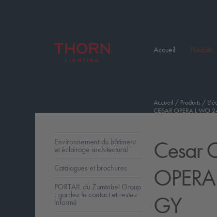
Accueil
Produits
Accueil
/
Produits
/
L’é
CESAR OPERA L WO 2
Cesar O
Environnement du bâtiment
et éclairage architectural
OPERA
Catalogues et brochures
PORTAIL du Zumtobel Group
: gardez le contact et restez
GY
informé