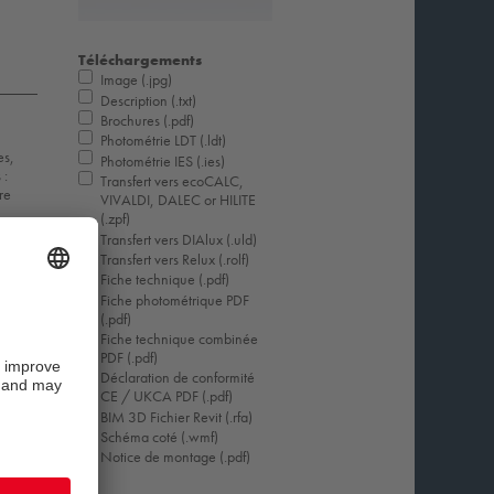
Téléchargements
Image (.jpg)
Description (.txt)
Brochures (.pdf)
Photométrie LDT (.ldt)
es,
Photométrie IES (.ies)
 :
Transfert vers ecoCALC,
re
VIVALDI, DALEC or HILITE
(.zpf)
Transfert vers DIAlux (.uld)
Transfert vers Relux (.rolf)
Fiche technique (.pdf)
Fiche photométrique PDF
(.pdf)
Fiche technique combinée
PDF (.pdf)
Déclaration de conformité
CE / UKCA PDF (.pdf)
BIM 3D Fichier Revit (.rfa)
Schéma coté (.wmf)
Notice de montage (.pdf)