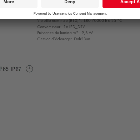
Indice min. de rendu des couleurs:
90
Température de couleur*:
2700 Kelvin
Tolérance de la couleur (MacAdam intial):
3
Vie utile nominale (B10)*:
L80 70000 h à 25 °C
Convertisseur:
1x LED_DRV
Puissance du luminaire*:
9,8 W
Gestion d’éclairage:
Dali2Dim
K09
IP65
IP67
Protection
Class
1