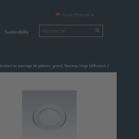
Suisse (Français)
Chercher par
Sustainability
sistant au passage de piétons, grand, faisceau large (diffuseur)
/