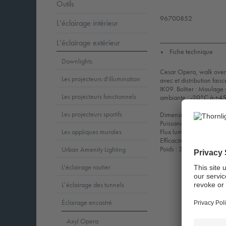
Outils
96700852
L’éclairage intérieur
L’éclairage extérieur
Fiche technique
▼
Downlights
Cesar Opera, walk over 
Les projecteurs d'illumination
avec et distribution fais
IK09. Boîtier : Moulage
Les projecteurs fonctionnels
ambiante : -20°C à +45°
Les projecteurs sportifs
Dimensions : Ø210 x 
Puissance du luminaire
Flux lumineux du lumina
Les appliques murales
Efficacité lumineuse du
Poids : 2,94 kg
Urban Amenity Lighting
L'éclairage routier
L’éclairage des tunnels
Éclairage encastré
Axyl Opera