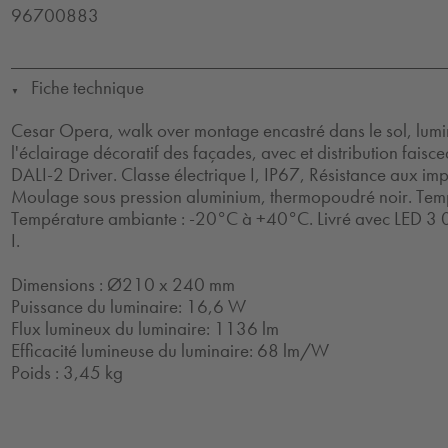
96700883
Fiche technique
▼
Cesar Opera, walk over montage encastré dans le sol, lumi
l'éclairage décoratif des façades, avec et distribution faisc
DALI-2 Driver. Classe électrique I, IP67, Résistance aux impa
Moulage sous pression aluminium, thermopoudré noir. Temp
Température ambiante : -20°C à +40°C. Livré avec LED 3 0
I.
Dimensions : Ø210 x 240 mm
Puissance du luminaire: 16,6 W
Flux lumineux du luminaire: 1136 lm
Efficacité lumineuse du luminaire: 68 lm/W
Poids : 3,45 kg