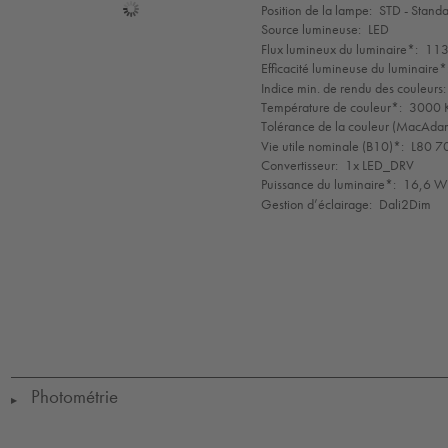
Sélection
Position de la lampe:
STD - Stand
de
Source lumineuse:
LED
mode
Flux lumineux du luminaire*:
113
Efficacité lumineuse du luminaire*
Indice min. de rendu des couleurs:
Température de couleur*:
3000 K
Tolérance de la couleur (MacAdam 
Vie utile nominale (B10)*:
L80 7
Convertisseur:
1x LED_DRV
Puissance du luminaire*:
16,6 W
Gestion d’éclairage:
Dali2Dim
LED
CE
IK09
IP65
IP67
Protection
Class
1
Photométrie
▶