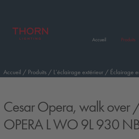
Accueil
Produits
Accueil
/
Produits
/
L’éclairage extérieur
/
Éclairage e
passage de piétons, grand, faisceau étroit
/
CESAR OP
Cesar Opera, walk over
/
OPERA L WO 9L 930 NB