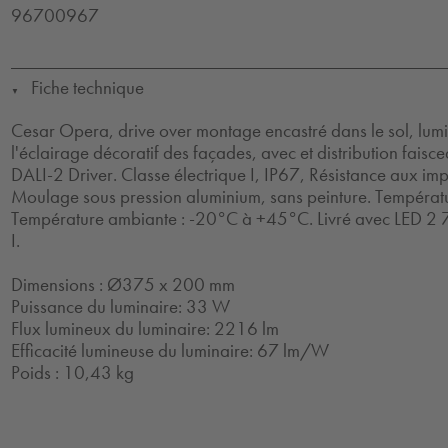
96700967
Fiche technique
▼
Cesar Opera, drive over montage encastré dans le sol, lum
l'éclairage décoratif des façades, avec et distribution faisc
DALI-2 Driver. Classe électrique I, IP67, Résistance aux impa
Moulage sous pression aluminium, sans peinture. Températu
Température ambiante : -20°C à +45°C. Livré avec LED 2 7
I.
Dimensions : Ø375 x 200 mm
Puissance du luminaire: 33 W
Flux lumineux du luminaire: 2216 lm
Efficacité lumineuse du luminaire: 67 lm/W
Poids : 10,43 kg