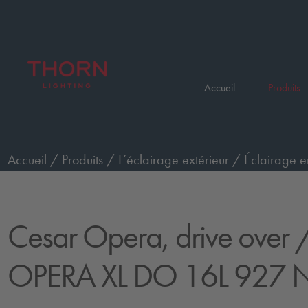
Accueil
Produits
Accueil
/
Produits
/
L’éclairage extérieur
/
Éclairage e
passage de véhicules, très grand
/
CESAR OPERA XL D
Cesar Opera, drive over
/
OPERA XL DO 16L 927 