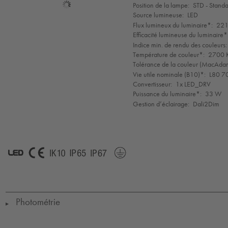
Sélection
Position de la lampe:
STD - Stand
de
Source lumineuse:
LED
mode
Flux lumineux du luminaire*:
221
Efficacité lumineuse du luminaire*
Indice min. de rendu des couleurs:
Température de couleur*:
2700 K
Tolérance de la couleur (MacAdam 
Vie utile nominale (B10)*:
L80 7
Convertisseur:
1x LED_DRV
Puissance du luminaire*:
33 W
Gestion d’éclairage:
Dali2Dim
LED
CE
IK10
IP65
IP67
Protection
Class
1
Photométrie
▶