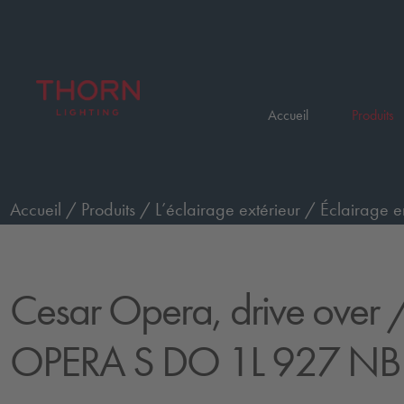
Accueil
Produits
Accueil
/
Produits
/
L’éclairage extérieur
/
Éclairage e
passage de véhicules, petit
/
CESAR OPERA S DO 1L 
Cesar Opera, drive over
/
OPERA S DO 1L 927 NB