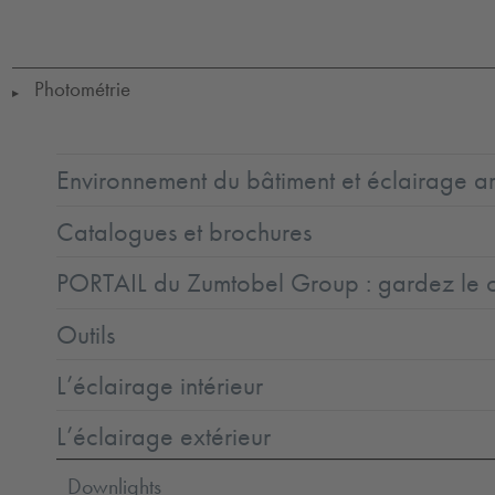
LED
CE
IK10
IP65
IP67
SC3
Photométrie
▶
Environnement du bâtiment et éclairage ar
Catalogues et brochures
PORTAIL du Zumtobel Group : gardez le co
Outils
L’éclairage intérieur
L’éclairage extérieur
Downlights