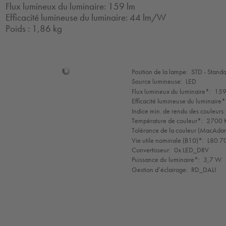
Flux lumineux du luminaire: 159 lm
Efficacité lumineuse du luminaire: 44 lm/W
Poids : 1,86 kg
Sélection
Position de la lampe:
STD - Stand
de
Source lumineuse:
LED
mode
Flux lumineux du luminaire*:
159
Efficacité lumineuse du luminaire*
Indice min. de rendu des couleurs:
Température de couleur*:
2700 K
Tolérance de la couleur (MacAdam 
Vie utile nominale (B10)*:
L80 7
Convertisseur:
0x LED_DRV
Puissance du luminaire*:
3,7 W
Gestion d’éclairage:
RD_DALI