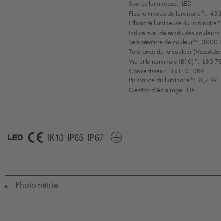
de
Source lumineuse:
LED
mode
Flux lumineux du luminaire*:
433
Efficacité lumineuse du luminaire*
Indice min. de rendu des couleurs:
Température de couleur*:
3000 K
Tolérance de la couleur (MacAdam 
Vie utile nominale (B10)*:
L80 7
Convertisseur:
1x LED_DRV
Puissance du luminaire*:
8,7 W
Gestion d’éclairage:
FIX
LED
CE
IK10
IP65
IP67
Protection
Class
1
Photométrie
▶