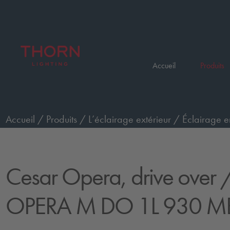
Accueil
Produits
Accueil
/
Produits
/
L’éclairage extérieur
/
Éclairage e
passage de véhicules, moyen
/
CESAR OPERA M DO 1
Cesar Opera, drive over
/
OPERA M DO 1L 930 MB