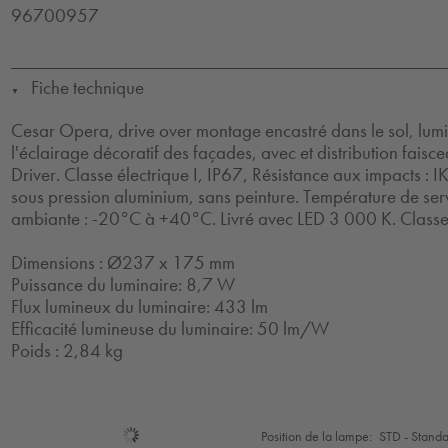
96700957
Fiche technique
▼
Cesar Opera, drive over montage encastré dans le sol, lum
l'éclairage décoratif des façades, avec et distribution faisc
Driver. Classe électrique I, IP67, Résistance aux impacts : 
sous pression aluminium, sans peinture. Température de se
ambiante : -20°C à +40°C. Livré avec LED 3 000 K. Classe é
Dimensions : Ø237 x 175 mm
Puissance du luminaire: 8,7 W
Flux lumineux du luminaire: 433 lm
Efficacité lumineuse du luminaire: 50 lm/W
Poids : 2,84 kg
Sélection
Position de la lampe:
STD - Stand