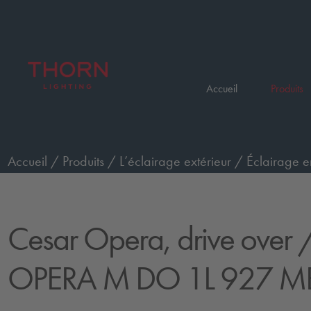
Accueil
Produits
Accueil
/
Produits
/
L’éclairage extérieur
/
Éclairage e
passage de véhicules, moyen
/
CESAR OPERA M DO 1
Cesar Opera, drive over
/
OPERA M DO 1L 927 MB