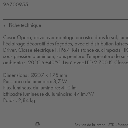
96700955
Fiche technique
▼
Cesar Opera, drive over montage encastré dans le sol, lum
l'éclairage décoratif des façades, avec et distribution faisc
Driver. Classe électrique I, IP67, Résistance aux impacts : 
sous pression aluminium, sans peinture. Température de se
ambiante : -20°C à +40°C. Livré avec LED 2 700 K. Classe é
Dimensions : Ø237 x 175 mm
Puissance du luminaire: 8,7 W
Flux lumineux du luminaire: 410 lm
Efficacité lumineuse du luminaire: 47 lm/W
Poids : 2,84 kg
Sélection
Position de la lampe:
STD - Stand