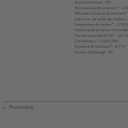
de
Source lumineuse:
LED
mode
Flux lumineux du luminaire*:
410
Efficacité lumineuse du luminaire*
Indice min. de rendu des couleurs:
Température de couleur*:
2700 K
Tolérance de la couleur (MacAdam 
Vie utile nominale (B10)*:
L80 7
Convertisseur:
1x LED_DRV
Puissance du luminaire*:
8,7 W
Gestion d’éclairage:
FIX
LED
CE
IK10
IP65
IP67
Protection
Class
1
Photométrie
▶