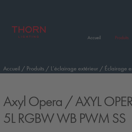
Accueil
Produits
Accueil
/
Produits
/
L’éclairage extérieur
/
Éclairage e
XL WO 5L RGBW WB PWM SS
Axyl Opera
/ AXYL OPE
5L RGBW WB PWM SS