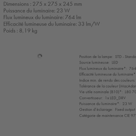
Dimensions : 275 x 275 x 245 mm
Puissance du luminaire: 23 W
Flux lumineux du luminaire: 764 lm
Efficacité lumineuse du luminaire: 33 lm/W
Poids : 8,19 kg
Sélection
Position de la lampe:
STD - Stand
de
Source lumineuse:
LED
mode
Flux lumineux du luminaire*:
764
Efficacité lumineuse du luminaire*
Indice min. de rendu des couleurs:
Tolérance de la couleur (MacAdam 
Vie utile nominale (B10)*:
L80 7
Convertisseur:
1x LED_DRV
Puissance du luminaire*:
23 W
Gestion d’éclairage:
Fixed output
Catégorie de maintenance CIE 97