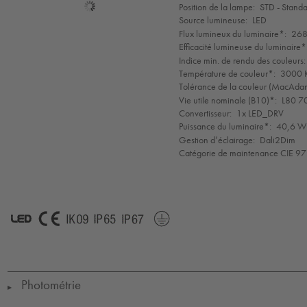
Sélection
Position de la lampe:
STD - Stand
de
Source lumineuse:
LED
mode
Flux lumineux du luminaire*:
268
Efficacité lumineuse du luminaire*
Indice min. de rendu des couleurs:
Température de couleur*:
3000 K
Tolérance de la couleur (MacAdam 
Vie utile nominale (B10)*:
L80 7
Convertisseur:
1x LED_DRV
Puissance du luminaire*:
40,6 W 
Gestion d’éclairage:
Dali2Dim
Catégorie de maintenance CIE 97
LED
CE
IK09
IP65
IP67
Protection
Class
1
Photométrie
▶