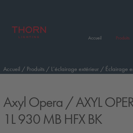
Accueil
Produits
Accueil
/
Produits
/
L’éclairage extérieur
/
Éclairage e
AXYL OPERA XL WO 1L 930 MB HFX BK
Axyl Opera
/ AXYL OPE
1L 930 MB HFX BK