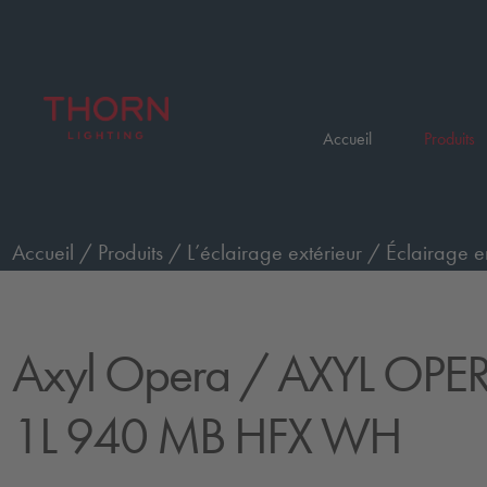
Accueil
Produits
Accueil
/
Produits
/
L’éclairage extérieur
/
Éclairage e
AXYL OPERA XL WO 1L 940 MB HFX WH
Axyl Opera
/ AXYL OPE
1L 940 MB HFX WH