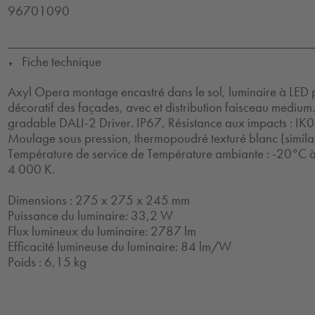
96701090
Fiche technique
▼
Axyl Opera montage encastré dans le sol, luminaire à LED p
décoratif des façades, avec et distribution faisceau medium. 
gradable DALI-2 Driver. IP67, Résistance aux impacts : IK09
Moulage sous pression, thermopoudré texturé blanc (simil
Température de service de Température ambiante : -20°C 
4 000 K.
Dimensions : 275 x 275 x 245 mm
Puissance du luminaire: 33,2 W
Flux lumineux du luminaire: 2787 lm
Efficacité lumineuse du luminaire: 84 lm/W
Poids : 6,15 kg