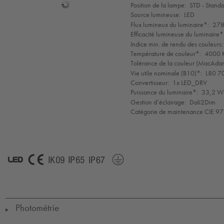
Sélection
Position de la lampe:
STD - Stand
de
Source lumineuse:
LED
mode
Flux lumineux du luminaire*:
278
Efficacité lumineuse du luminaire*
Indice min. de rendu des couleurs:
Température de couleur*:
4000 K
Tolérance de la couleur (MacAdam 
Vie utile nominale (B10)*:
L80 7
Convertisseur:
1x LED_DRV
Puissance du luminaire*:
33,2 W 
Gestion d’éclairage:
Dali2Dim
Catégorie de maintenance CIE 97
LED
CE
IK09
IP65
IP67
Protection
Class
1
Photométrie
▶