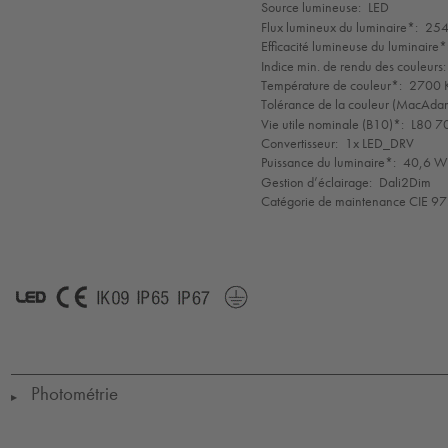
de
Source lumineuse:
LED
mode
Flux lumineux du luminaire*:
254
Efficacité lumineuse du luminaire*
Indice min. de rendu des couleurs:
Température de couleur*:
2700 K
Tolérance de la couleur (MacAdam 
Vie utile nominale (B10)*:
L80 7
Convertisseur:
1x LED_DRV
Puissance du luminaire*:
40,6 W 
Gestion d’éclairage:
Dali2Dim
Catégorie de maintenance CIE 97
LED
CE
IK09
IP65
IP67
Protection
Class
1
Photométrie
▶