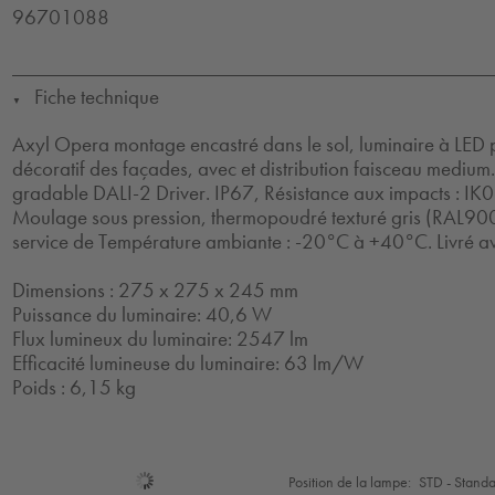
96701088
Fiche technique
▼
Axyl Opera montage encastré dans le sol, luminaire à LED p
décoratif des façades, avec et distribution faisceau medium. 
gradable DALI-2 Driver. IP67, Résistance aux impacts : IK09
Moulage sous pression, thermopoudré texturé gris (RAL90
service de Température ambiante : -20°C à +40°C. Livré a
Dimensions : 275 x 275 x 245 mm
Puissance du luminaire: 40,6 W
Flux lumineux du luminaire: 2547 lm
Efficacité lumineuse du luminaire: 63 lm/W
Poids : 6,15 kg
Sélection
Position de la lampe:
STD - Stand