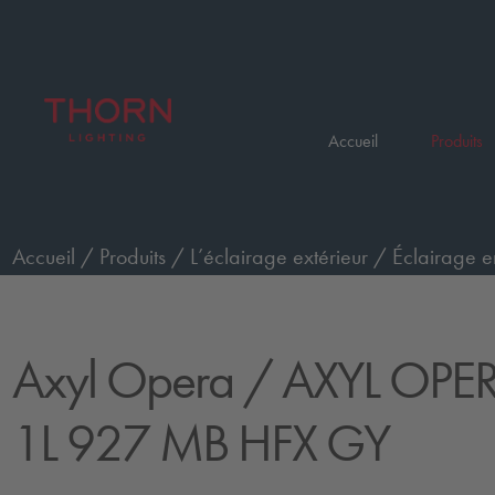
Accueil
Produits
Accueil
/
Produits
/
L’éclairage extérieur
/
Éclairage e
AXYL OPERA XL WO 1L 927 MB HFX GY
Axyl Opera
/ AXYL OPE
1L 927 MB HFX GY