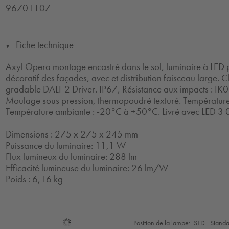
96701107
Fiche technique
▼
Axyl Opera montage encastré dans le sol, luminaire à LED p
décoratif des façades, avec et distribution faisceau large. Cl
gradable DALI-2 Driver. IP67, Résistance aux impacts : IK09
Moulage sous pression, thermopoudré texturé. Température
Température ambiante : -20°C à +50°C. Livré avec LED 3 
Dimensions : 275 x 275 x 245 mm
Puissance du luminaire: 11,1 W
Flux lumineux du luminaire: 288 lm
Efficacité lumineuse du luminaire: 26 lm/W
Poids : 6,16 kg
Sélection
Position de la lampe:
STD - Stand