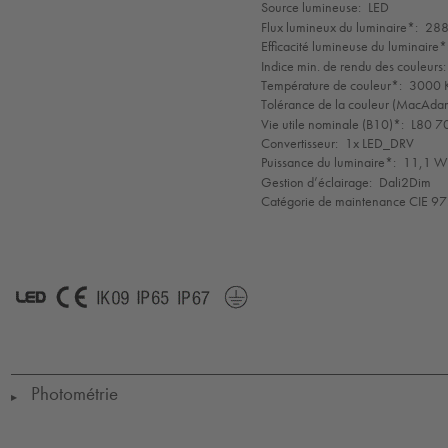
de
Source lumineuse:
LED
mode
Flux lumineux du luminaire*:
288
Efficacité lumineuse du luminaire*
Indice min. de rendu des couleurs:
Température de couleur*:
3000 K
Tolérance de la couleur (MacAdam 
Vie utile nominale (B10)*:
L80 7
Convertisseur:
1x LED_DRV
Puissance du luminaire*:
11,1 W 
Gestion d’éclairage:
Dali2Dim
Catégorie de maintenance CIE 97
LED
CE
IK09
IP65
IP67
Protection
Class
1
Photométrie
▶