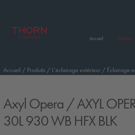
Accueil
Produits
Accueil
/
Produits
/
L’éclairage extérieur
/
Éclairage e
(diffuseur)
/
AXYL OPERA XL WO 30L 930 WB HFX BL
Axyl Opera
/ AXYL OPE
30L 930 WB HFX BLK