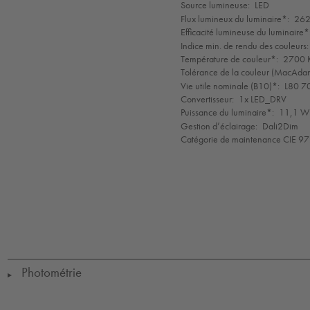
de
Source lumineuse:
LED
mode
Flux lumineux du luminaire*:
262
Efficacité lumineuse du luminaire*
Indice min. de rendu des couleurs:
Température de couleur*:
2700 K
Tolérance de la couleur (MacAdam 
Vie utile nominale (B10)*:
L80 7
Convertisseur:
1x LED_DRV
Puissance du luminaire*:
11,1 W 
Gestion d’éclairage:
Dali2Dim
Catégorie de maintenance CIE 97
LED
CE
IK09
IP65
IP67
Protection
Class
1
Photométrie
▶