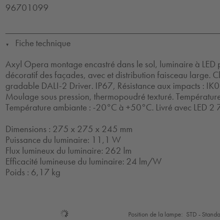
96701099
Fiche technique
▼
Axyl Opera montage encastré dans le sol, luminaire à LED p
décoratif des façades, avec et distribution faisceau large. Cl
gradable DALI-2 Driver. IP67, Résistance aux impacts : IK09
Moulage sous pression, thermopoudré texturé. Température
Température ambiante : -20°C à +50°C. Livré avec LED 2 
Dimensions : 275 x 275 x 245 mm
Puissance du luminaire: 11,1 W
Flux lumineux du luminaire: 262 lm
Efficacité lumineuse du luminaire: 24 lm/W
Poids : 6,17 kg
Sélection
Position de la lampe:
STD - Stand