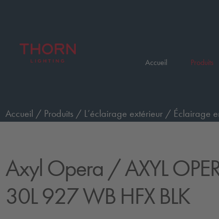
Accueil
Produits
Accueil
/
Produits
/
L’éclairage extérieur
/
Éclairage e
(diffuseur)
/
AXYL OPERA XL WO 30L 927 WB HFX BL
Axyl Opera
/ AXYL OPE
30L 927 WB HFX BLK