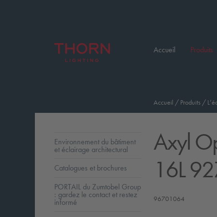
Accueil
Produits
Accueil
/
Produits
/
L’é
Axyl O
Environnement du bâtiment
et éclairage architectural
16L 92
Catalogues et brochures
PORTAIL du Zumtobel Group
: gardez le contact et restez
96701064
informé