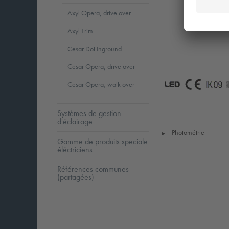
Axyl Opera, drive over
Axyl Trim
Cesar Dot Inground
Cesar Opera, drive over
Cesar Opera, walk over
LED
CE
I
Systèmes de gestion
d'éclairage
Photométrie
▶
Gamme de produits speciale
éléctriciens
Références communes
(partagées)