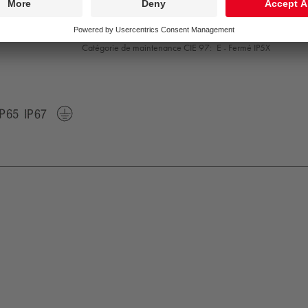
Convertisseur:
1x LED_DRV
Puissance du luminaire*:
33 W Facteur de puissance = 0,9
Gestion d’éclairage:
Dali2Dim
Catégorie de maintenance CIE 97:
E - Fermé IP5X
K09
IP65
IP67
Protection
Class
1