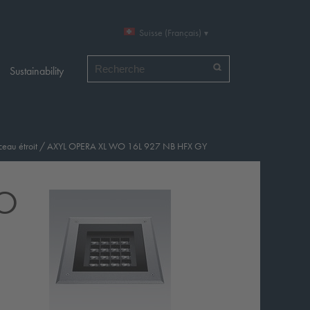
Suisse (Français)
Chercher par
Sustainability
ceau étroit
/
AXYL OPERA XL WO 16L 927 NB HFX GY
WO