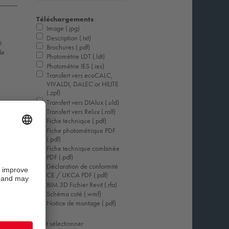
Téléchargements
Image (.jpg)
Description (.txt)
9.
Brochures (.pdf)
de
Photométrie LDT (.ldt)
Photométrie IES (.ies)
Transfert vers ecoCALC,
VIVALDI, DALEC or HILITE
(.zpf)
Transfert vers DIAlux (.uld)
Transfert vers Relux (.rolf)
Fiche technique (.pdf)
Fiche photométrique PDF
(.pdf)
Fiche technique combinée
PDF (.pdf)
Déclaration de conformité
CE / UKCA PDF (.pdf)
BIM 3D Fichier Revit (.rfa)
Schéma coté (.wmf)
Notice de montage (.pdf)
Tout sélectionner