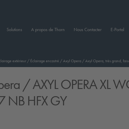
Solutions
A propos de Thorn
Nous Contacter
E-Portal
clairage extérieur
/
Éclairage encastré
/
Axyl Opera
/
Axyl Opera, très grand, fais
pera
/ AXYL OPERA XL 
7 NB HFX GY