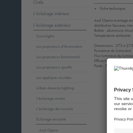
Outils
Fiche technique
▼
L’éclairage intérieur
Axyl Opera montage encas
L’éclairage extérieur
distribution faisceau int
Boîtier : aluminium Mou
Température ambiante :
Downlights
Dimensions : 275 x 27
Les projecteurs d'illumination
Puissance du luminaire
Flux lumineux du lumin
Les projecteurs fonctionnels
Efficacité lumineuse du
Poids : 7,31 kg
Les projecteurs sportifs
Les appliques murales
Urban Amenity Lighting
L'éclairage routier
L’éclairage des tunnels
Éclairage encastré
Axyl Opera